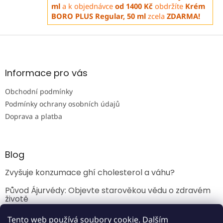
í
í
ml
a k objednávce
od 1400 Kč
obdržíte
Krém
p
BORO PLUS Regular, 50 ml
zcela
ZDARMA!
r
v
k
Z
y
á
v
p
ý
a
Informace pro vás
p
t
i
Obchodní podmínky
í
s
u
Podmínky ochrany osobních údajů
Doprava a platba
Blog
Zvyšuje konzumace ghí cholesterol a váhu?
Původ Ájurvédy: Objevte starověkou vědu o zdravém
životě
Ájurvéda a jídlo: Průvodce kombinacemi potravin
Tento web používá soubory cookie. Dalším