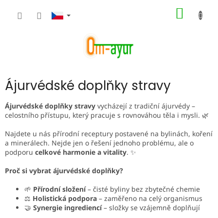
Přejít
NÁKUP
na
obsah
KOŠÍK
Ájurvédské doplňky stravy
Ájurvédské doplňky stravy
vycházejí z tradiční ájurvédy –
celostního přístupu, který pracuje s rovnováhou těla i mysli. 🌿
Najdete u nás přírodní receptury postavené na bylinách, koření
a minerálech. Nejde jen o řešení jednoho problému, ale o
podporu
celkové harmonie a vitality
. ✨
Proč si vybrat ájurvédské doplňky?
🌱
Přírodní složení
– čisté byliny bez zbytečné chemie
⚖️
Holistická podpora
– zaměřeno na celý organismus
🤝
Synergie ingrediencí
– složky se vzájemně doplňují