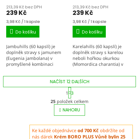
213,39 Kč bez DPH
213,39 Kč bez DPH
239 Kč
239 Kč
Měrná
Měrná
3,98 Kč / 1 kapsle
3,98 Kč / 1 kapsle
cena:
cena:
Do košíku
Do košíku
Jambuhills (60 kapslí) je
Karelahills (60 kapslí) je
doplněk stravy s jamunem
doplněk stravy s karelou
(Eugenia jambolana) v
neboli hořkou okurkou
promyšlené kombinaci
(Momordica charantia) v
extraktu a sušeného prášku
promyšlené kombinaci
ze semen. V ajurvédě jsou
extraktu a sušeného prášku
NAČÍST 12 DALŠÍCH
semena Jambu tradičně...
z plodu. V ajurvédě je
karela...
S
1
3
t
O
r
25
položek celkem
v
á
l
NAHORU
n
á
k
o
d
v
a
Ke každé objednávce
od 700 Kč
obdržíte od
á
c
nás dárek
Krém BORO PLUS Vůně bylin 25
n