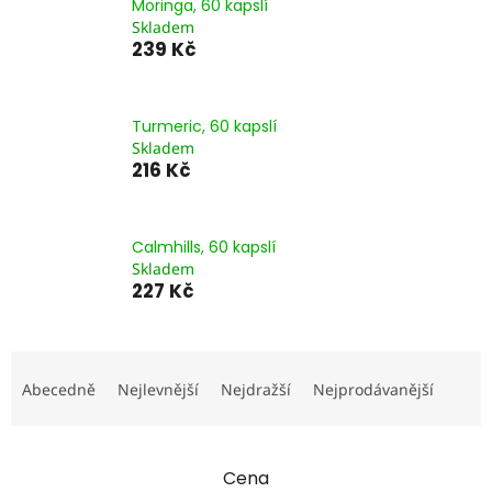
Moringa, 60 kapslí
Skladem
239 Kč
Turmeric, 60 kapslí
Skladem
216 Kč
Calmhills, 60 kapslí
Skladem
227 Kč
Ř
a
Abecedně
Nejlevnější
Nejdražší
Nejprodávanější
z
e
n
Cena
í