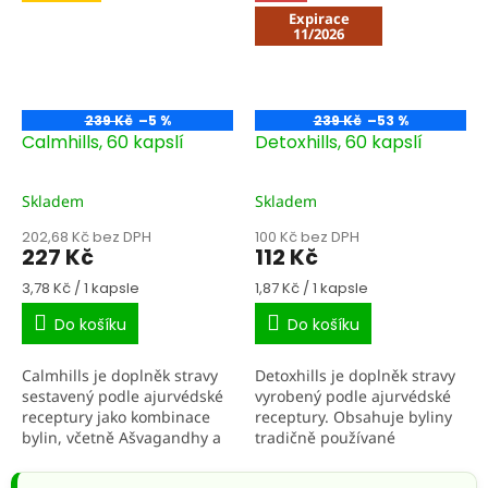
vyhledávaná...
Expirace
11/2026
239 Kč
–5 %
239 Kč
–53 %
Calmhills, 60 kapslí
Detoxhills, 60 kapslí
Skladem
Skladem
202,68 Kč bez DPH
100 Kč bez DPH
227 Kč
112 Kč
Měrná
Měrná
3,78 Kč / 1 kapsle
1,87 Kč / 1 kapsle
cena:
cena:
Do košíku
Do košíku
Calmhills je doplněk stravy
Detoxhills je doplněk stravy
sestavený podle ajurvédské
vyrobený podle ajurvédské
receptury jako kombinace
receptury. Obsahuje byliny
bylin, včetně Ašvagandhy a
tradičně používané
Brahmi, pro podporu
ajurvédskými lékaři, včetně
duševní pohody a zvládání
Triphala (směs tří ovocných