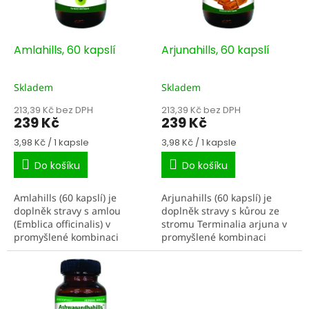
p
r
o
d
Amlahills, 60 kapslí
Arjunahills, 60 kapslí
u
k
Skladem
Skladem
t
ů
213,39 Kč bez DPH
213,39 Kč bez DPH
239 Kč
239 Kč
Měrná
Měrná
3,98 Kč / 1 kapsle
3,98 Kč / 1 kapsle
cena:
cena:
Do košíku
Do košíku
Amlahills (60 kapslí) je
Arjunahills (60 kapslí) je
doplněk stravy s amlou
doplněk stravy s kůrou ze
(Emblica officinalis) v
stromu Terminalia arjuna v
promyšlené kombinaci
promyšlené kombinaci
extraktu a sušeného prášku.
extraktu a sušeného prášku.
Čisté, jednoduché složení
Praktické kapsle pro
bez zbytečností a praktické...
každodenní...