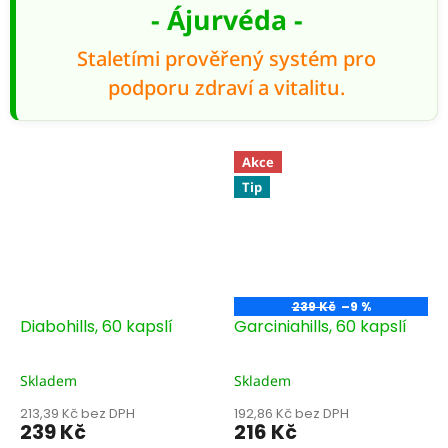
náročnějších období....
plodů) a...
- Ájurvéda -
Staletími prověřený systém pro
podporu zdraví a vitalitu.
Akce
Tip
239 Kč
–9 %
Diabohills, 60 kapslí
Garciniahills, 60 kapslí
Skladem
Skladem
213,39 Kč bez DPH
192,86 Kč bez DPH
239 Kč
216 Kč