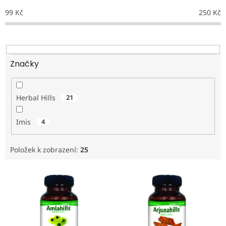
p
99
Kč
250
Kč
r
o
d
u
k
Značky
t
ů
Herbal Hills
21
Imis
4
Položek k zobrazení:
25
V
ý
p
i
s