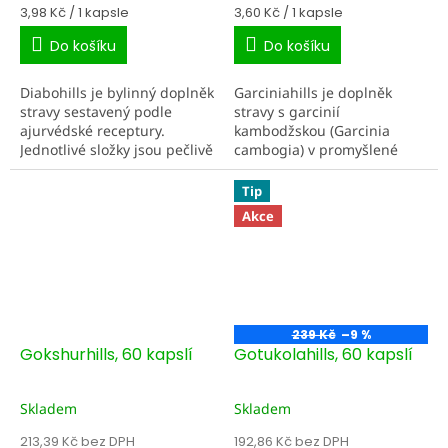
Měrná
Měrná
3,98 Kč / 1 kapsle
3,60 Kč / 1 kapsle
cena:
cena:
Do košíku
Do košíku
Diabohills je bylinný doplněk
Garciniahills je doplněk
stravy sestavený podle
stravy s garcinií
ajurvédské receptury.
kambodžskou (Garcinia
Jednotlivé složky jsou pečlivě
cambogia) v promyšlené
namíchány s cílem podpořit
kombinaci extraktu a
metabolismus cukrů a
sušeného prášku z plodů. V
Tip
související oblasti....
ajurvédské tradici je
Akce
garcinie...
239 Kč
–9 %
Gokshurhills, 60 kapslí
Gotukolahills, 60 kapslí
Skladem
Skladem
213,39 Kč bez DPH
192,86 Kč bez DPH