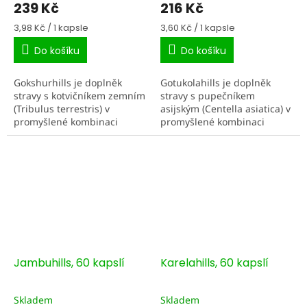
239 Kč
216 Kč
Měrná
Měrná
3,98 Kč / 1 kapsle
3,60 Kč / 1 kapsle
cena:
cena:
Do košíku
Do košíku
Gokshurhills je doplněk
Gotukolahills je doplněk
stravy s kotvičníkem zemním
stravy s pupečníkem
(Tribulus terrestris) v
asijským (Centella asiatica) v
promyšlené kombinaci
promyšlené kombinaci
extraktu a sušeného prášku
extraktu a sušeného prášku
z plodů. V ajurvédě je
z listů. V ajurvédské tradici
kotvičník tradičně spojován
je pupečník spojován s...
s...
Jambuhills, 60 kapslí
Karelahills, 60 kapslí
Skladem
Skladem