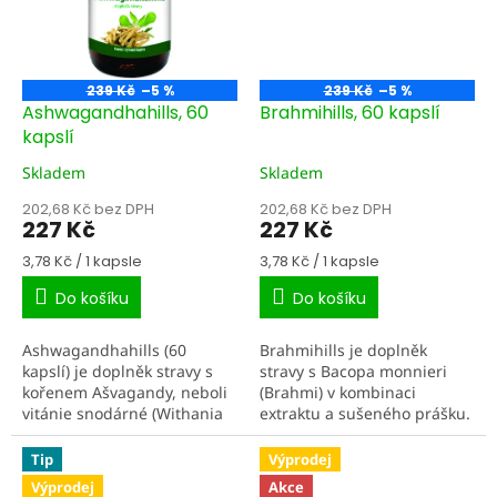
239 Kč
–5 %
239 Kč
–5 %
Ashwagandhahills, 60
Brahmihills, 60 kapslí
kapslí
Skladem
Skladem
202,68 Kč bez DPH
202,68 Kč bez DPH
227 Kč
227 Kč
Měrná
Měrná
3,78 Kč / 1 kapsle
3,78 Kč / 1 kapsle
cena:
cena:
Do košíku
Do košíku
Ashwagandhahills (60
Brahmihills je doplněk
kapslí) je doplněk stravy s
stravy s Bacopa monnieri
kořenem Ašvagandy, neboli
(Brahmi) v kombinaci
vitánie snodárné (Withania
extraktu a sušeného prášku.
somnifera) v kombinaci
Brahmi je v ajurvédě
extraktu a sušeného prášku.
tradičně používaná jako
Tip
Výprodej
Praktické kapsle pro...
„nervové tonikum“ a je
Výprodej
Akce