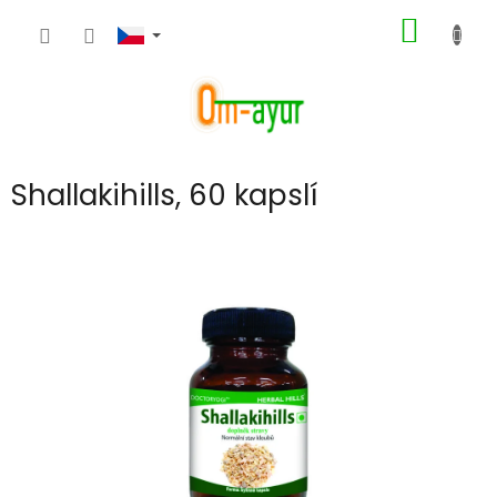
Přejít
NÁKUP
na
obsah
KOŠÍK
Shallakihills, 60 kapslí