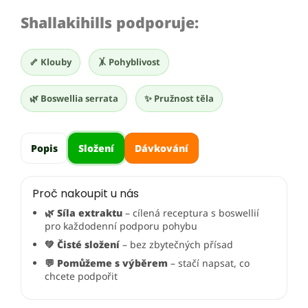
Shallakihills podporuje:
🦴 Klouby
🤸 Pohyblivost
🌿 Boswellia serrata
✨ Pružnost těla
Popis
Složení
Dávkování
Proč nakoupit u nás
🌿 Síla extraktu
– cílená receptura s boswellií
pro každodenní podporu pohybu
💚 Čisté složení
– bez zbytečných přísad
💬 Pomůžeme s výběrem
– stačí napsat, co
chcete podpořit