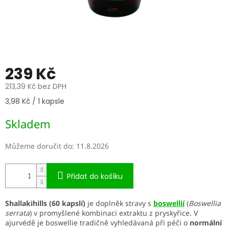
239 Kč
213,39 Kč bez DPH
Měrná
3,98 Kč / 1 kapsle
cena:
Skladem
Můžeme doručit do:
11.8.2026
Přidat do košíku
Shallakihills (60 kapslí)
je doplněk stravy s
boswellií
(
Boswellia
serrata
) v promyšlené kombinaci extraktu z pryskyřice. V
ajurvédě je boswellie tradičně vyhledávaná při péči o
normální