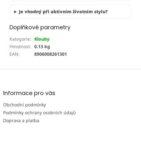
Je vhodný při aktivním životním stylu?
Doplňkové parametry
Kategorie
:
Klouby
Hmotnost
:
0.13 kg
EAN
:
8906008261301
Z
á
p
a
Informace pro vás
t
Obchodní podmínky
í
Podmínky ochrany osobních údajů
Doprava a platba