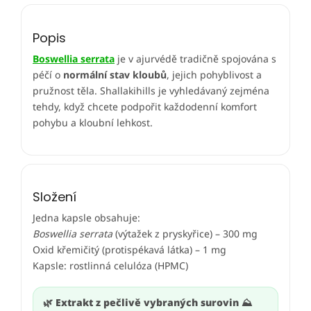
Popis
Boswellia serrata
je v ajurvédě tradičně spojována s
péčí o
normální stav kloubů
, jejich pohyblivost a
pružnost těla. Shallakihills je vyhledávaný zejména
tehdy, když chcete podpořit každodenní komfort
pohybu a kloubní lehkost.
Složení
Jedna kapsle obsahuje:
Boswellia serrata
(výtažek z pryskyřice) – 300 mg
Oxid křemičitý (protispékavá látka) – 1 mg
Kapsle: rostlinná celulóza (HPMC)
🌿 Extrakt z pečlivě vybraných surovin ⛰️