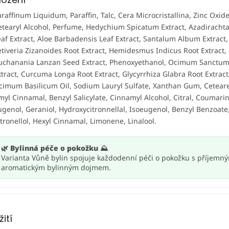
araffinum Liquidum, Paraffin, Talc, Cera Microcristallina, Zinc Oxid
etearyl Alcohol, Perfume, Hedychium Spicatum Extract, Azadirachta
eaf Extract, Aloe Barbadensis Leaf Extract, Santalum Album Extract,
etiveria Zizanoides Root Extract, Hemidesmus Indicus Root Extract,
uchanania Lanzan Seed Extract, Phenoxyethanol, Ocimum Sanctum
xtract, Curcuma Longa Root Extract, Glycyrrhiza Glabra Root Extract
cimum Basilicum Oil, Sodium Lauryl Sulfate, Xanthan Gum, Ceteare
myl Cinnamal, Benzyl Salicylate, Cinnamyl Alcohol, Citral, Coumarin
ugenol, Geraniol, Hydroxycitronnellal, Isoeugenol, Benzyl Benzoate
itronellol, Hexyl Cinnamal, Limonene, Linalool.
🌿 Bylinná péče o pokožku ⛰️
Varianta Vůně bylin spojuje každodenní péči o pokožku s příjemn
aromatickým bylinným dojmem.
žití