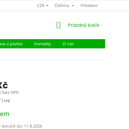
CZK
Čeština
DOPRAVA A PLATBA
Přihlášení
NÁKUPNÍ
Prázdný košík
KOŠÍK
va a platba
Kontakty
O nás
Kč
č bez DPH
/ 1 ml
dem
doručit do:
11.8.2026