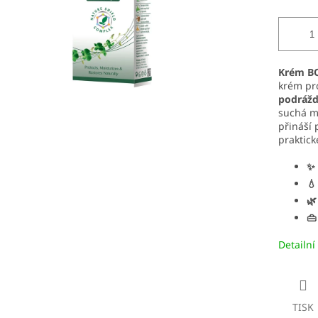
Krém BO
krém p
podráž
suchá mí
přináší 
praktick
✨ 
💧
🌿
👜
Detailní
TISK