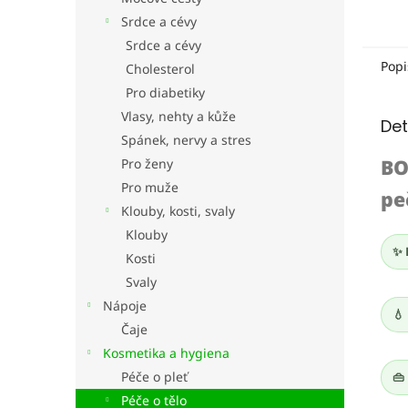
Srdce a cévy
Srdce a cévy
Popi
Cholesterol
Pro diabetiky
Vlasy, nehty a kůže
Det
Spánek, nervy a stres
BO
Pro ženy
Pro muže
pe
Klouby, kosti, svaly
Klouby
✨ 
Kosti
Svaly
Nápoje
💧
Čaje
Kosmetika a hygiena
Péče o pleť
👜
Péče o tělo