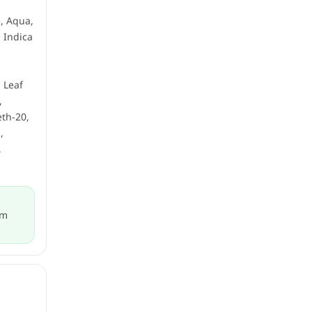
e, Aqua,
 Indica
 Leaf
,
th-20,
,
,
ým