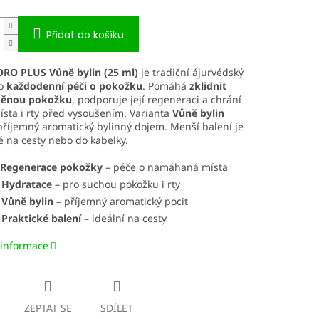
Přidat do košíku
RO PLUS Vůně bylin (25 ml)
je tradiční ájurvédský
ro
každodenní péči o pokožku
. Pomáhá
zklidnit
děnou pokožku
, podporuje její regeneraci a chrání
sta i rty před vysoušením. Varianta
Vůně bylin
příjemný aromatický bylinný dojem. Menší balení je
é na cesty nebo do kabelky.
Regenerace pokožky
– péče o namáhaná místa
 Hydratace
– pro suchou pokožku i rty
 Vůně bylin
– příjemný aromatický pocit
 Praktické balení
– ideální na cesty
 informace
ZEPTAT SE
SDÍLET