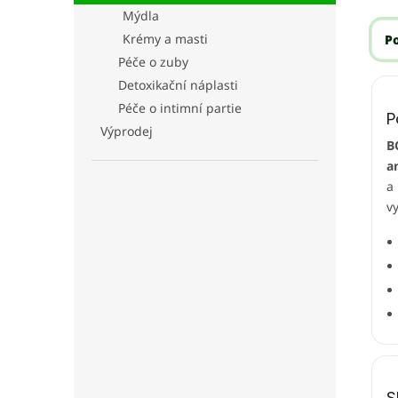
Mýdla
Krémy a masti
P
Péče o zuby
Detoxikační náplasti
Péče o intimní partie
P
Výprodej
B
a
a
v
S