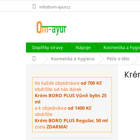
Přejít
info@om-ayur.cz
na
obsah
Doplňky stravy
Nápoje
Kosmetika a hyg
Domů
Kosmetika a hygiena
Péče o tělo
P
Kré
o
s
Ke každé objednávce
od 700 Kč
t
obdržíte od nás dárek
r
Krém BORO PLUS Vůně bylin 25
a
ml
a k objednávce
od 1400 Kč
n
obdržíte
n
Krém BORO PLUS Regular, 50 ml
í
zcela
ZDARMA!
p
a