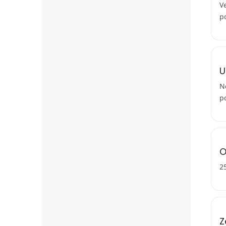
V
p
U
N
po
O
2
Z