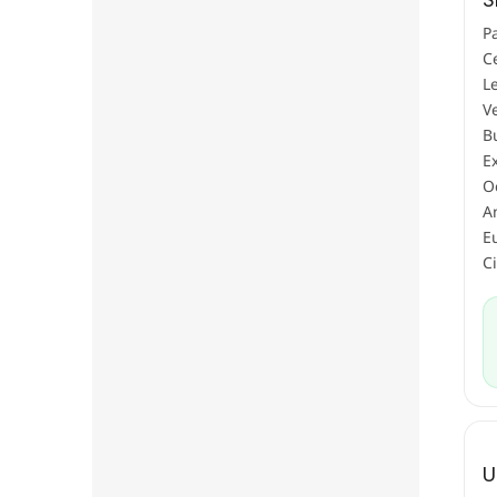
P
C
L
V
B
E
O
A
E
C
U