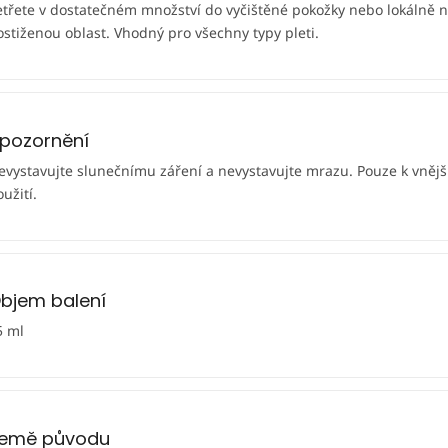
etřete v dostatečném množství do vyčištěné pokožky nebo lokálně 
ostiženou oblast. Vhodný pro všechny typy pleti.
pozornění
evystavujte slunečnímu záření a nevystavujte mrazu. Pouze k vněj
užití.
bjem balení
5 ml
emě původu