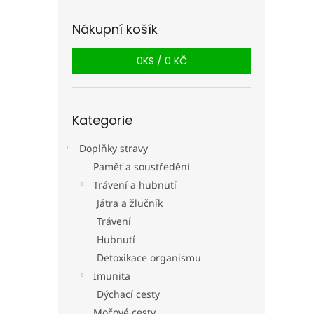
n
e
Nákupní košík
l
0
KS /
0 KČ
Přeskočit
Kategorie
kategorie
Doplňky stravy
Paměť a soustředění
Trávení a hubnutí
Játra a žlučník
Trávení
Hubnutí
Detoxikace organismu
Imunita
Dýchací cesty
Močové cesty