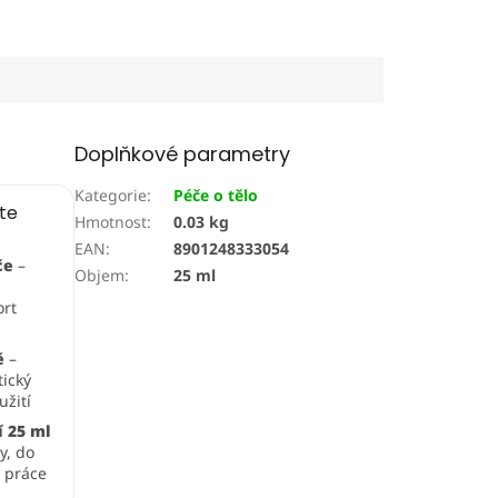
Doplňkové parametry
Kategorie
:
Péče o tělo
íte
Hmotnost
:
0.03 kg
EAN
:
8901248333054
če
–
Objem
:
25 ml
ort
ě
–
ický
užití
í 25 ml
y, do
 práce