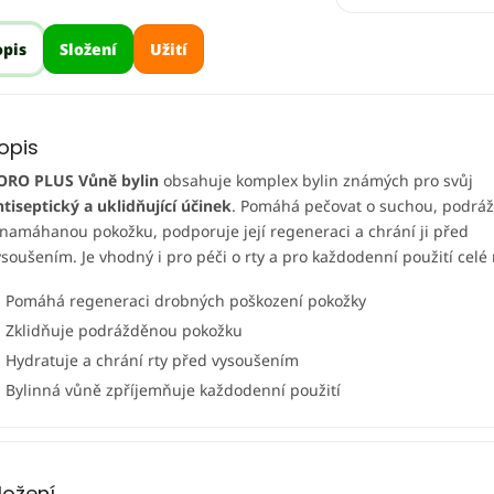
opis
Složení
Užití
opis
ORO PLUS Vůně bylin
obsahuje komplex bylin známých pro svůj
ntiseptický a uklidňující účinek
. Pomáhá pečovat o suchou, podrá
 namáhanou pokožku, podporuje její regeneraci a chrání ji před
ysoušením. Je vhodný i pro péči o rty a pro každodenní použití celé 
Pomáhá regeneraci drobných poškození pokožky
Zklidňuje podrážděnou pokožku
Hydratuje a chrání rty před vysoušením
Bylinná vůně zpříjemňuje každodenní použití
ložení