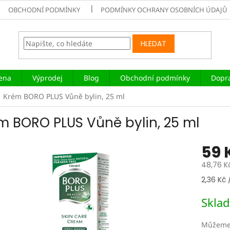
OBCHODNÍ PODMÍNKY
PODMÍNKY OCHRANY OSOBNÍCH ÚDAJŮ
HLEDAT
iena
Výprodej
Blog
Obchodní podmínky
Dopra
Krém BORO PLUS Vůně bylin, 25 ml
m BORO PLUS Vůně bylin, 25 ml
59 
48,76 K
Měrná
2,36 Kč 
cena:
Skla
Můžeme 