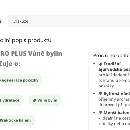
s
Diskuze
ailní popis produktu
RO PLUS Vůně bylin
Proč si ho oblíb
čuje o:
🌿 Tradiční
ájurvédská pé
pro každodenní
Regenerace pokožky
ochranu a komf
pokožky
💚 Bylinná vůn
příjemný aromat
 Hydratace
🌿 Vůně bylin
doprovod při po
💬 Menší balen
– ideální na cest
 Praktické balení
kabelky nebo do