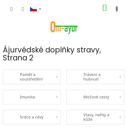
Přejít
NÁKUP
na
obsah
KOŠÍK
Ájurvédské doplňky stravy
,
Strana 2
Paměť a
Trávení a
soustředění
hubnutí
Imunita
Močové cesty
Vlasy, nehty a
Srdce a cévy
kůže