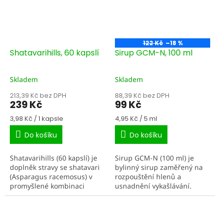
122 Kč
–18 %
Shatavarihills, 60 kapslí
Sirup GCM-N, 100 ml
Skladem
Skladem
213,39 Kč bez DPH
88,39 Kč bez DPH
239 Kč
99 Kč
Měrná
Měrná
3,98 Kč / 1 kapsle
4,95 Kč / 5 ml
cena:
cena:
Do košíku
Do košíku
Shatavarihills (60 kapslí) je
Sirup GCM-N (100 ml) je
doplněk stravy se shatavari
bylinný sirup zaměřený na
(Asparagus racemosus) v
rozpouštění hlenů a
promyšlené kombinaci
usnadnění vykašlávání.
extraktu a sušeného prášku
Chuťově příjemná receptura
z kořene. V ajurvédě je
pomáhá zklidnit sliznici v
shatavari tradičně...
krku, zmírnit podráždění a...