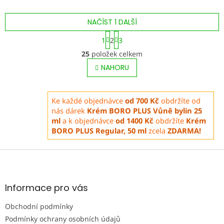
promyšlené kombinaci
extraktu a sušeného prášku
extraktu a sušeného prášku
z oddenků. Kurkuma je
NAČÍST 1 DALŠÍ
z listů. V ajurvédě je tulsi...
ceněná pro obsah
curcuminoidů a bývá...
S
1
2
3
t
O
r
25
položek celkem
v
á
l
NAHORU
n
á
k
o
d
v
a
Ke každé objednávce
od 700 Kč
obdržíte od
á
c
nás dárek
Krém BORO PLUS Vůně bylin 25
n
í
í
ml
a k objednávce
od 1400 Kč
obdržíte
Krém
p
BORO PLUS Regular, 50 ml
zcela
ZDARMA!
r
v
k
Z
y
á
v
p
ý
a
Informace pro vás
p
t
i
Obchodní podmínky
í
s
u
Podmínky ochrany osobních údajů