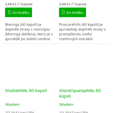
Měrná
Měrná
3,98 Kč / 1 kapsle
3,98 Kč / 1 kapsle
cena:
cena:
Do košíku
Do košíku
Moringa (60 kapslí) je
Proscarehills (60 kapslí) je
doplněk stravy s moringou
ajurvédský doplněk stravy s
(Moringa oleifera), která je v
promyšlenou směsí
ajurvédě po staletí ceněná
rostlinných extraktů
jako výživná superpotravina.
zaměřenou na močové cesty,
Je přirozeným zdrojem
prostatu a mužský
vitamínů, minerálů,...
reprodukční systém.
Receptura...
Shallakihills, 60 kapslí
Shankhpushpihills, 60
kapslí
Skladem
Skladem
213,39 Kč bez DPH
213,39 Kč bez DPH