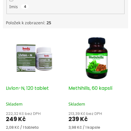
Imis
4
Položek k zobrazení:
25
V
ý
p
i
s
p
r
o
d
Livlon-N, 120 tablet
Methihills, 60 kapslí
u
k
Skladem
Skladem
t
ů
222,32 Kč bez DPH
213,39 Kč bez DPH
249 Kč
239 Kč
Měrná
Měrná
2,08 Kč / 1 tableta
3,98 Kč / 1 kapsle