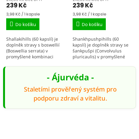
239 Kč
239 Kč
Měrná
Měrná
3,98 Kč / 1 kapsle
3,98 Kč / 1 kapsle
cena:
cena:
Do košíku
Do košíku
Shallakihills (60 kapslí) je
Shankhpushpihills (60
doplněk stravy s boswellií
kapslí) je doplněk stravy se
(Boswellia serrata) v
šankpušpi (Convolvulus
promyšlené kombinaci
pluricaulis) v promyšlené
extraktu z pryskyřice. V
receptuře zaměřené na
ajurvédě je boswellie
duševní a emocionální
tradičně vyhledávaná při
rovnováhu, paměť a
- Ájurvéda -
péči o...
klidnější...
Staletími prověřený systém pro
podporu zdraví a vitalitu.