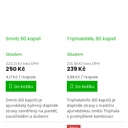
Smriti, 60 kapslí
Triphalahills, 60 kapslí
Skladem
Skladem
223,21 Kč bez DPH
213,39 Kč bez DPH
250 Kč
239 Kč
Měrná
Měrná
4,17 Kč / 1 kapsle
3,98 Kč / 1 kapsle
cena:
cena:
Do košíku
Do košíku
Smriti (60 kapslí) je
Triphalahills (60 kapslí) je
ajurvédský bylinný doplněk
doplněk stravy s tradiční
stravy zaměřený na paměť,
ajurvédskou směsí Triphala
soustředění a duševní
v promyšlené kombinaci
výkon. Kombinace tradičně
extraktu a sušeného prášku
ceněných rostlin je
z plodů. Triphala je v