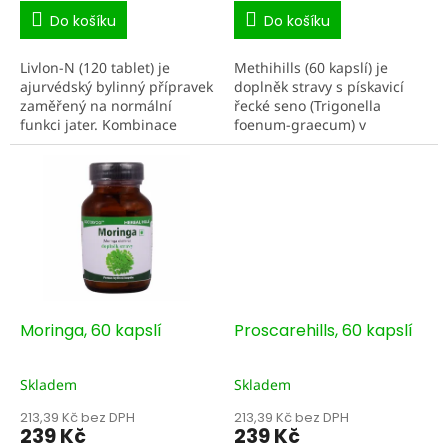
cena:
cena:
Do košíku
Do košíku
Livlon-N (120 tablet) je
Methihills (60 kapslí) je
ajurvédský bylinný přípravek
doplněk stravy s pískavicí
zaměřený na normální
řecké seno (Trigonella
funkci jater. Kombinace
foenum-graecum) v
tradičně používaných rostlin
promyšlené kombinaci
je spojována s podporou
extraktu a sušeného prášku
regenerace jaterních...
ze semen. V ajurvédě je
pískavice...
Moringa, 60 kapslí
Proscarehills, 60 kapslí
Skladem
Skladem
213,39 Kč bez DPH
213,39 Kč bez DPH
239 Kč
239 Kč