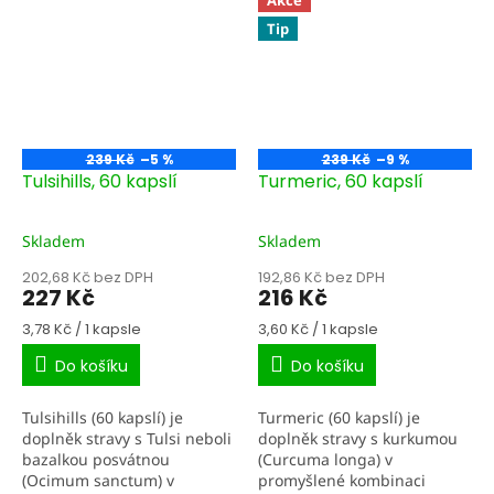
Akce
vyhledávaná při psychické
ajurvédě ceněná pro...
Tip
zátěži,...
239 Kč
–5 %
239 Kč
–9 %
Tulsihills, 60 kapslí
Turmeric, 60 kapslí
Skladem
Skladem
202,68 Kč bez DPH
192,86 Kč bez DPH
227 Kč
216 Kč
Měrná
Měrná
3,78 Kč / 1 kapsle
3,60 Kč / 1 kapsle
cena:
cena:
Do košíku
Do košíku
Tulsihills (60 kapslí) je
Turmeric (60 kapslí) je
doplněk stravy s Tulsi neboli
doplněk stravy s kurkumou
bazalkou posvátnou
(Curcuma longa) v
(Ocimum sanctum) v
promyšlené kombinaci