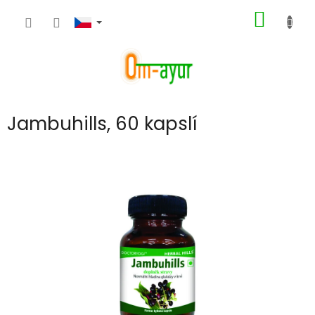
Přejít
NÁKUP
na
obsah
KOŠÍK
Jambuhills, 60 kapslí