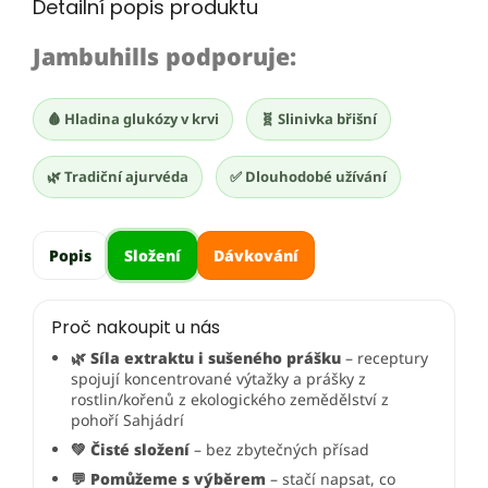
Detailní popis produktu
Jambuhills podporuje:
🩸 Hladina glukózy v krvi
🧬 Slinivka břišní
🌿 Tradiční ajurvéda
✅ Dlouhodobé užívání
Popis
Složení
Dávkování
Proč nakoupit u nás
🌿 Síla extraktu i sušeného prášku
– receptury
spojují koncentrované výtažky a prášky z
rostlin/kořenů z ekologického zemědělství z
pohoří Sahjádrí
💚 Čisté složení
– bez zbytečných přísad
💬 Pomůžeme s výběrem
– stačí napsat, co