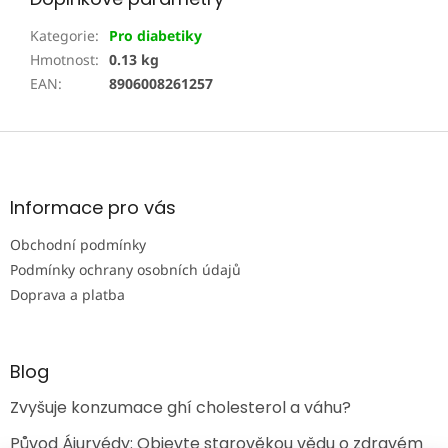
Kategorie
:
Pro diabetiky
Hmotnost
:
0.13 kg
EAN
:
8906008261257
Z
á
p
a
Informace pro vás
t
Obchodní podmínky
í
Podmínky ochrany osobních údajů
Doprava a platba
Blog
Zvyšuje konzumace ghí cholesterol a váhu?
Původ Ájurvédy: Objevte starověkou vědu o zdravém