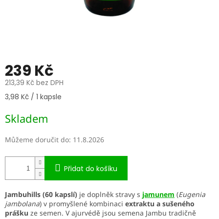
239 Kč
213,39 Kč bez DPH
Měrná
3,98 Kč / 1 kapsle
cena:
Skladem
Můžeme doručit do:
11.8.2026
Přidat do košíku
Jambuhills (60 kapslí)
je doplněk stravy s
jamunem
(
Eugenia
jambolana
) v promyšlené kombinaci
extraktu a sušeného
prášku
ze semen. V ajurvédě jsou semena Jambu tradičně