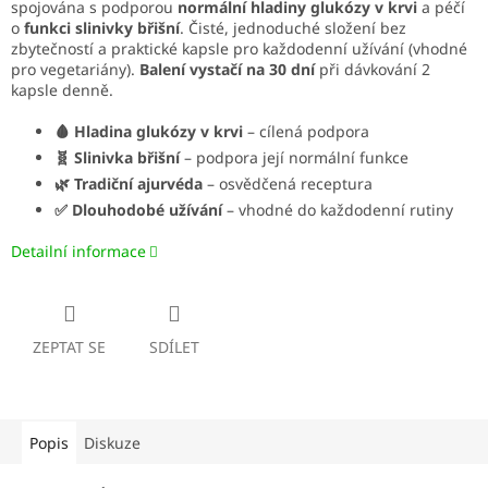
spojována s podporou
normální hladiny glukózy v krvi
a péčí
o
funkci slinivky břišní
. Čisté, jednoduché složení bez
zbytečností a praktické kapsle pro každodenní užívání (vhodné
pro vegetariány).
Balení vystačí na 30 dní
při dávkování 2
kapsle denně.
🩸 Hladina glukózy v krvi
– cílená podpora
🧬 Slinivka břišní
– podpora její normální funkce
🌿 Tradiční ajurvéda
– osvědčená receptura
✅ Dlouhodobé užívání
– vhodné do každodenní rutiny
Detailní informace
ZEPTAT SE
SDÍLET
Popis
Diskuze