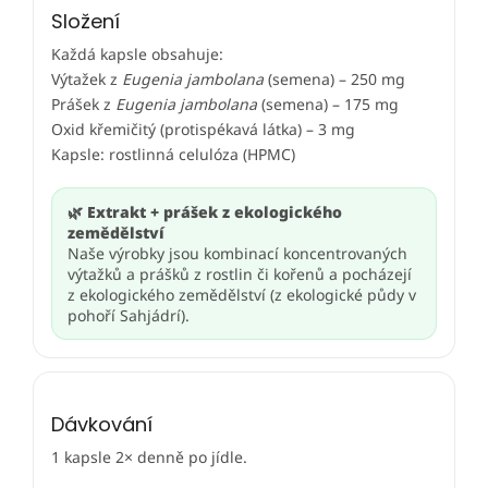
Složení
Každá kapsle obsahuje:
Výtažek z
Eugenia jambolana
(semena) – 250 mg
Prášek z
Eugenia jambolana
(semena) – 175 mg
Oxid křemičitý (protispékavá látka) – 3 mg
Kapsle: rostlinná celulóza (HPMC)
🌿 Extrakt + prášek z ekologického
zemědělství
Naše výrobky jsou kombinací koncentrovaných
výtažků a prášků z rostlin či kořenů a pocházejí
z ekologického zemědělství (z ekologické půdy v
pohoří Sahjádrí).
Dávkování
1 kapsle 2× denně po jídle.