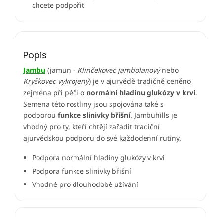
chcete podpořit
Popis
Jambu
(jamun -
Klinčekovec jambolanový
nebo
Kryškovec vykrojený
) je v ajurvédě tradičně ceněno
zejména při péči o
normální hladinu glukózy v krvi
.
Semena této rostliny jsou spojována také s
podporou
funkce slinivky břišní
. Jambuhills je
vhodný pro ty, kteří chtějí zařadit tradiční
ajurvédskou podporu do své každodenní rutiny.
Podpora normální hladiny glukózy v krvi
Podpora funkce slinivky břišní
Vhodné pro dlouhodobé užívání