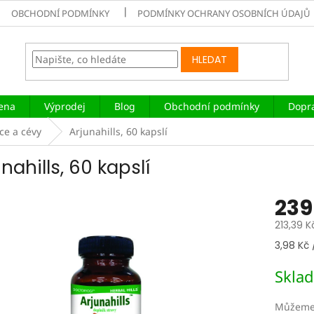
OBCHODNÍ PODMÍNKY
PODMÍNKY OCHRANY OSOBNÍCH ÚDAJŮ
HLEDAT
iena
Výprodej
Blog
Obchodní podmínky
Dopra
ce a cévy
Arjunahills, 60 kapslí
nahills, 60 kapslí
239
213,39 K
Měrná
3,98 Kč 
cena:
Skla
Můžeme 