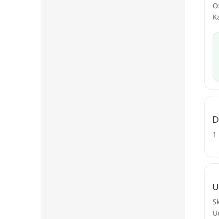
O
K
D
1
U
S
U