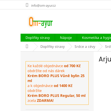
Přejít
info@om-ayur.cz
na
obsah
Doplňky stravy
Nápoje
Kosmetika a hyg
Domů
Doplňky stravy
Srdce a cévy
Srd
P
Arju
o
s
Ke každé objednávce
od 700 Kč
t
obdržíte od nás dárek
r
Krém BORO PLUS Vůně bylin 25
a
ml
a k objednávce
od 1400 Kč
n
obdržíte
n
Krém BORO PLUS Regular, 50 ml
í
zcela
ZDARMA!
p
a