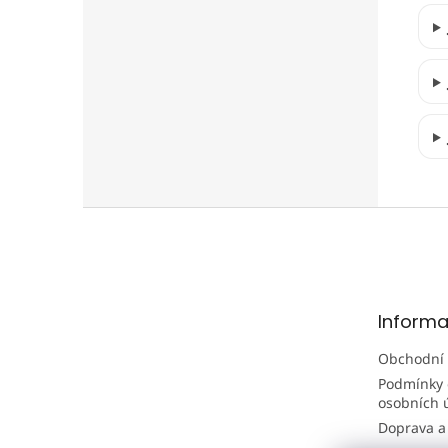
Z
á
p
a
t
Informa
í
Obchodní
Podmínky 
osobních 
Doprava a