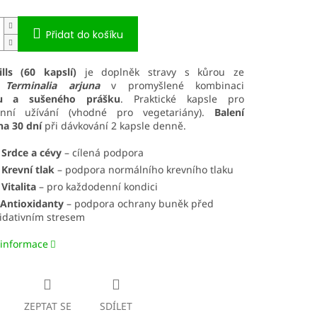
Přidat do košíku
ills (60 kapslí)
je doplněk stravy s kůrou ze
u
Terminalia arjuna
v promyšlené kombinaci
tu a sušeného prášku
. Praktické kapsle pro
enní užívání (vhodné pro vegetariány).
Balení
na 30 dní
při dávkování 2 kapsle denně.
 Srdce a cévy
– cílená podpora
 Krevní tlak
– podpora normálního krevního tlaku
 Vitalita
– pro každodenní kondici
️ Antioxidanty
– podpora ochrany buněk před
idativním stresem
 informace
ZEPTAT SE
SDÍLET