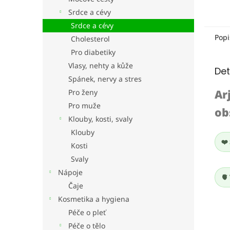
Srdce a cévy
Srdce a cévy
Popi
Cholesterol
Pro diabetiky
Vlasy, nehty a kůže
Det
Spánek, nervy a stres
Ar
Pro ženy
Pro muže
ob
Klouby, kosti, svaly
Klouby
❤️
Kosti
Svaly
Nápoje
🫀
Čaje
Kosmetika a hygiena
Péče o pleť
Péče o tělo