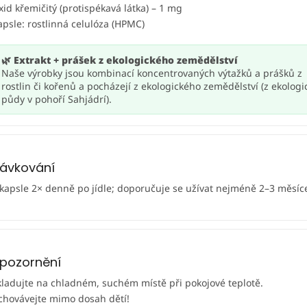
xid křemičitý (protispékavá látka) – 1 mg
apsle: rostlinná celulóza (HPMC)
🌿 Extrakt + prášek z ekologického zemědělství
Naše výrobky jsou kombinací koncentrovaných výtažků a prášků z
rostlin či kořenů a pocházejí z ekologického zemědělství (z ekologi
půdy v pohoří Sahjádrí).
ávkování
 kapsle 2× denně po jídle; doporučuje se užívat nejméně 2–3 měsíc
pozornění
kladujte na chladném, suchém místě při pokojové teplotě.
chovávejte mimo dosah dětí!