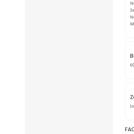
N
ž
N
M
B
6
Z
I
FA