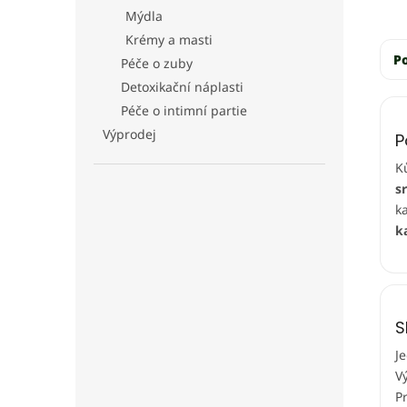
Mýdla
Krémy a masti
P
Péče o zuby
Detoxikační náplasti
Péče o intimní partie
Výprodej
P
K
s
k
k
S
J
V
P