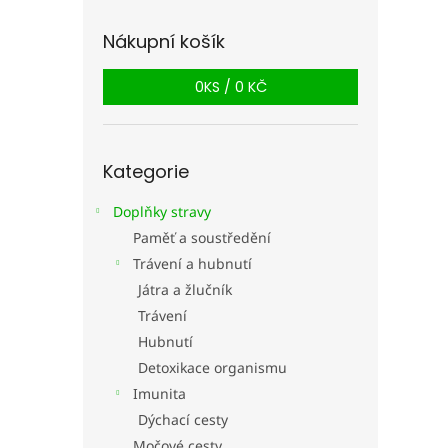
n
e
Nákupní košík
l
0
KS /
0 KČ
Přeskočit
Kategorie
kategorie
Doplňky stravy
Paměť a soustředění
Trávení a hubnutí
Játra a žlučník
Trávení
Hubnutí
Detoxikace organismu
Imunita
Dýchací cesty
Močové cesty