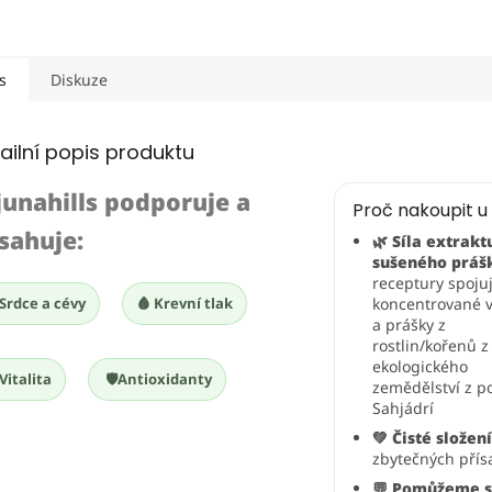
s
Diskuze
ailní popis produktu
junahills podporuje a
Proč nakoupit u
sahuje:
🌿 Síla extraktu
sušeného práš
receptury spojuj
 Srdce a cévy
🩸 Krevní tlak
koncentrované v
a prášky z
rostlin/kořenů z
ekologického
 Vitalita
🛡️Antioxidanty
zemědělství z p
Sahjádrí
💚 Čisté složen
zbytečných přís
💬 Pomůžeme 