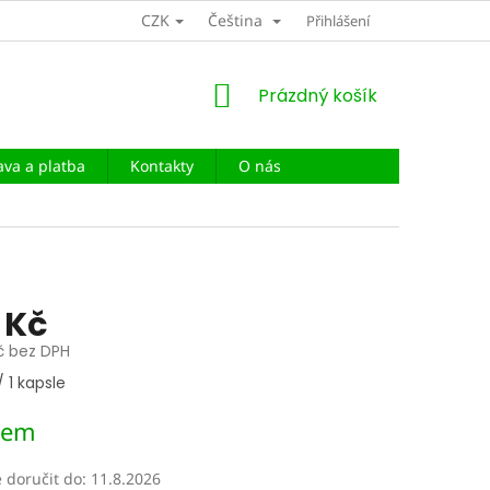
CZK
Čeština
DOPRAVA A PLATBA
Přihlášení
NÁKUPNÍ
Prázdný košík
KOŠÍK
va a platba
Kontakty
O nás
 Kč
č bez DPH
/ 1 kapsle
dem
doručit do:
11.8.2026