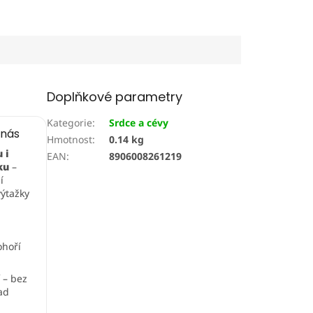
Doplňkové parametry
Kategorie
:
Srdce a cévy
 nás
Hmotnost
:
0.14 kg
 i
EAN
:
8906008261219
ku
–
í
ýtažky
ohoří
í
– bez
ad
s