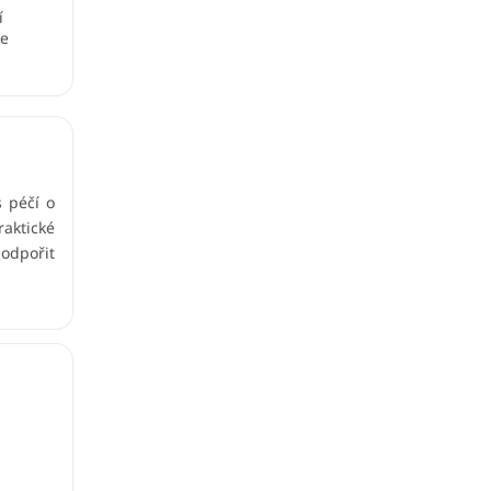
í
te
 péčí o
aktické
podpořit