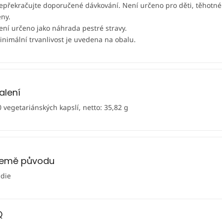
epřekračujte doporučené dávkování. Není určeno pro děti, těhotné 
eny.
ení určeno jako náhrada pestré stravy.
inimální trvanlivost je uvedena na obalu.
alení
0 vegetariánských kapslí, netto: 35,82 g
emě původu
ndie
Q