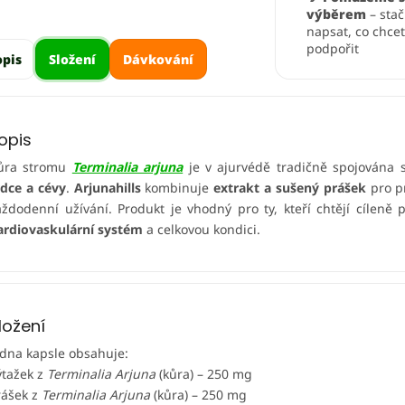
výběrem
– stač
napsat, co chce
podpořit
opis
Složení
Dávkování
opis
ůra stromu
Terminalia arjuna
je v ajurvédě tradičně spojována s
rdce a cévy
.
Arjunahills
kombinuje
extrakt a sušený prášek
pro pr
aždodenní užívání. Produkt je vhodný pro ty, kteří chtějí cíleně 
ardiovaskulární systém
a celkovou kondici.
ložení
edna kapsle obsahuje:
ýtažek z
Terminalia Arjuna
(kůra) – 250 mg
rášek z
Terminalia Arjuna
(kůra) – 250 mg