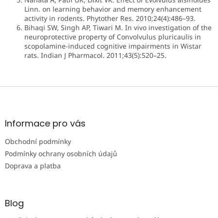
Linn. on learning behavior and memory enhancement
activity in rodents. Phytother Res. 2010;24(4):486–93.
Bihaqi SW, Singh AP, Tiwari M. In vivo investigation of the
neuroprotective property of Convolvulus pluricaulis in
scopolamine-induced cognitive impairments in Wistar
rats. Indian J Pharmacol. 2011;43(5):520–25.
Z
á
p
a
Informace pro vás
t
Obchodní podmínky
í
Podmínky ochrany osobních údajů
Doprava a platba
Blog