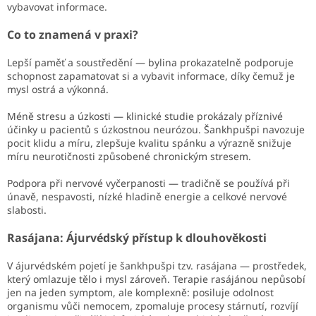
vybavovat informace.
Co to znamená v praxi?
Lepší paměť a soustředění — bylina prokazatelně podporuje
schopnost zapamatovat si a vybavit informace, díky čemuž je
mysl ostrá a výkonná.
Méně stresu a úzkosti — klinické studie prokázaly příznivé
účinky u pacientů s úzkostnou neurózou. Šankhpušpi navozuje
pocit klidu a míru, zlepšuje kvalitu spánku a výrazně snižuje
míru neurotičnosti způsobené chronickým stresem.
Podpora při nervové vyčerpanosti — tradičně se používá při
únavě, nespavosti, nízké hladině energie a celkové nervové
slabosti.
Rasájana: Ájurvédský přístup k dlouhověkosti
V ájurvédském pojetí je šankhpušpi tzv. rasájana — prostředek,
který omlazuje tělo i mysl zároveň. Terapie rasájánou nepůsobí
jen na jeden symptom, ale komplexně: posiluje odolnost
organismu vůči nemocem, zpomaluje procesy stárnutí, rozvíjí