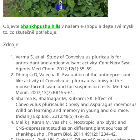
Objevte
Shankhpushpihills
v našem e-shopu a dejte své mysli
to, co skutečně potřebuje.
Zdroje:
Verma S, et al. Study of Convolvulus pluricaulis for
antioxidant and anticonvulsant activity. Cent Nerv Syst
Agents Med Chem. 2012;12(1):55–59.
Dhingra D, Valecha R. Evaluation of the antidepressant-
like activity of Convolvulus pluricaulis choisy in the
mouse forced swim and tail suspension tests. Med Sci
Monit. 2007;13(7):BR155–61.
Sharma K, Bhatnagar M, Kulkarni SK. Effect of
Convolvulus pluricaulis Choisy and Asparagus racemosus
Willd on learning and memory in young and old mice.
Indian J Exp Biol. 2010;48(5):479–85.
Malik J, Karan M, Vasisht K. Nootropic, anxiolytic and
CNS-depressant studies on different plant sources of
shankhpushpi. Pharm Biol. 2011;49(12):1234–42.
Nahata A, Patil UK, Dixit VK. Effect of Evolvulus alsinoides