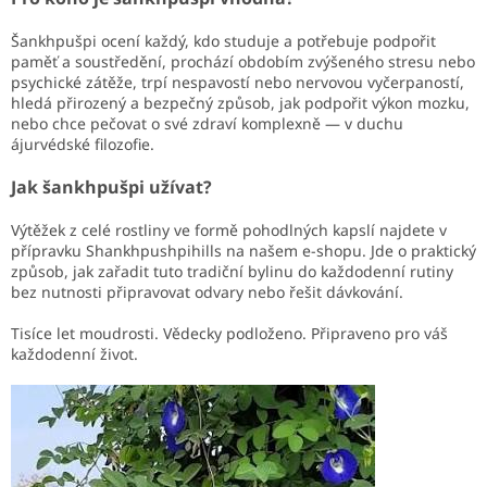
Šankhpušpi ocení každý, kdo studuje a potřebuje podpořit
paměť a soustředění, prochází obdobím zvýšeného stresu nebo
psychické zátěže, trpí nespavostí nebo nervovou vyčerpaností,
hledá přirozený a bezpečný způsob, jak podpořit výkon mozku,
nebo chce pečovat o své zdraví komplexně — v duchu
ájurvédské filozofie.
Jak šankhpušpi užívat?
Výtěžek z celé rostliny ve formě pohodlných kapslí najdete v
přípravku Shankhpushpihills na našem e-shopu. Jde o praktický
způsob, jak zařadit tuto tradiční bylinu do každodenní rutiny
bez nutnosti připravovat odvary nebo řešit dávkování.
Tisíce let moudrosti. Vědecky podloženo. Připraveno pro váš
každodenní život.