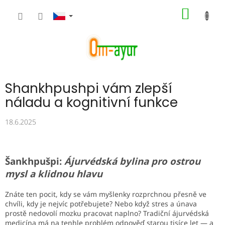
Přejít
NÁKUP
na
obsah
KOŠÍK
Shankhpushpi vám zlepší
náladu a kognitivní funkce
18.6.2025
Šankhpušpi:
Ájurvédská bylina pro ostrou
mysl a klidnou hlavu
Znáte ten pocit, kdy se vám myšlenky rozprchnou přesně ve
chvíli, kdy je nejvíc potřebujete? Nebo když stres a únava
prostě nedovolí mozku pracovat naplno? Tradiční ájurvédská
medicína má na tenhle problém odpověď starou tisíce let — a