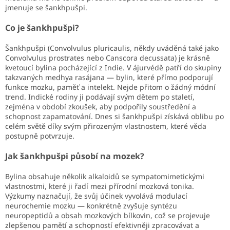
jmenuje se šankhpušpi.
Co je šankhpušpi?
Šankhpušpi (Convolvulus pluricaulis, někdy uváděná také jako
Convolvulus prostrates nebo Canscora decussata) je krásně
kvetoucí bylina pocházející z Indie. V ájurvédě patří do skupiny
takzvaných medhya rasájana — bylin, které přímo podporují
funkce mozku, paměť a intelekt. Nejde přitom o žádný módní
trend. Indické rodiny ji podávají svým dětem po staletí,
zejména v období zkoušek, aby podpořily soustředění a
schopnost zapamatování. Dnes si šankhpušpi získává oblibu po
celém světě díky svým přirozeným vlastnostem, které věda
postupně potvrzuje.
Jak šankhpušpi působí na mozek?
Bylina obsahuje několik alkaloidů se sympatomimetickými
vlastnostmi, které ji řadí mezi přírodní mozková tonika.
Výzkumy naznačují, že svůj účinek vyvolává modulací
neurochemie mozku — konkrétně zvyšuje syntézu
neuropeptidů a obsah mozkových bílkovin, což se projevuje
zlepšenou pamětí a schopností efektivněji zpracovávat a