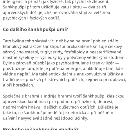
inteligenci a přináší jak fyzické, tak psychické zlepšení.
Šankhpušpi přitom uklidňuje vátu i pittu — dva ze tří
ájurvédských dóš, jejichž nerovnováha stojí za většinou
psychických i fyzických obtíží.
Co dalšího šankhpušpi umí?
Tato bylina toho skrývá víc, než by se na první pohled zdálo.
Etanolový extrakt ze šankhpušpi prokazatelně snižuje celkový
sérový cholesterol, triglyceridy, fosfolipidy a neesterifikované
mastné kyseliny — výsledky byly potvrzeny vědeckými studiemi.
Bylina zároveň působí jako psychostimulans i trankvilizér —
povzbuzuje tam, kde je potřeba energie, a uklidňuje tam, kde
vládne napětí. Má také antioxidační a antikonvulzivní účinky a
tradičně se používá při střevních potížích, zejména při úplavici,
a při horečkách.
Společně s brahmi a indrija brahmi tvoří šankhpušpi klasickou
ájurvédskou kombinaci pro podporu při úzkosti, depresi,
nadměrném hněvu i dalších duševních obtížích. Důležité je
také to, co šankhpušpi nedělá: je netoxická a při běžném
užívání nevyvolává žádné nežádoucí účinky.
Pro koho je šankhpušpi vhodná?