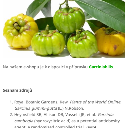
Na našem e-shopu je k dispozici v přípravku
Garciniahills
.
Seznam zdrojů
Royal Botanic Gardens, Kew.
Plants of the World Online
:
Garcinia gummi-gutta
(L.) N.Robson.
Heymsfield SB, Allison DB, Vasselli JR, et al.
Garcinia
cambogia
(hydroxycitric acid) as a potential antiobesity
agent: a randomized controlled trial.
JAMA
.