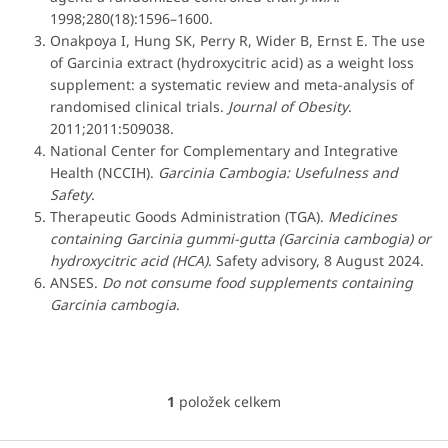
1998;280(18):1596–1600.
Onakpoya I, Hung SK, Perry R, Wider B, Ernst E. The use
of Garcinia extract (hydroxycitric acid) as a weight loss
supplement: a systematic review and meta-analysis of
randomised clinical trials.
Journal of Obesity
.
2011;2011:509038.
National Center for Complementary and Integrative
Health (NCCIH).
Garcinia Cambogia: Usefulness and
Safety
.
Therapeutic Goods Administration (TGA).
Medicines
containing Garcinia gummi-gutta (Garcinia cambogia) or
hydroxycitric acid (HCA)
. Safety advisory, 8 August 2024.
ANSES.
Do not consume food supplements containing
Garcinia cambogia
.
1
položek celkem
O
v
l