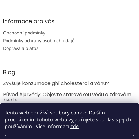
Z
á
á
d
p
a
a
Informace pro vás
c
t
í
Obchodní podmínky
í
p
r
Podmínky ochrany osobních údajů
v
Doprava a platba
k
y
v
ý
Blog
p
i
Zvyšuje konzumace ghí cholesterol a váhu?
s
u
Původ Ájurvédy: Objevte starověkou vědu o zdravém
životě
Ájurvéda a jídlo: Průvodce kombinacemi potravin
Tento web používá soubory cookie. Dalším
procházením tohoto webu vyjadřujete souhlas s jejich
používáním.. Více informací
zde
.
Vytvořil Shoptet