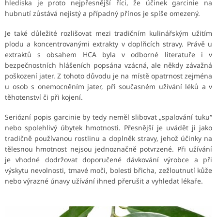
hlediska je proto nejpřesnější říci, že účinek garcinie na
hubnutí zůstává nejistý a případný přínos je spíše omezený.
Je také důležité rozlišovat mezi tradičním kulinářským užitím
plodu a koncentrovanými extrakty v doplňcích stravy. Právě u
extraktů s obsahem HCA byla v odborné literatuře i v
bezpečnostních hlášeních popsána vzácná, ale někdy závažná
poškození jater. Z tohoto důvodu je na místě opatrnost zejména
u osob s onemocněním jater, při současném užívání léků a v
těhotenství či při kojení.
Seriózní popis garcinie by tedy neměl slibovat „spalování tuku“
nebo spolehlivý úbytek hmotnosti. Přesnější je uvádět ji jako
tradičně používanou rostlinu a doplněk stravy, jehož účinky na
tělesnou hmotnost nejsou jednoznačně potvrzené. Při užívání
je vhodné dodržovat doporučené dávkování výrobce a při
výskytu nevolnosti, tmavé moči, bolesti břicha, zežloutnutí kůže
nebo výrazné únavy užívání ihned přerušit a vyhledat lékaře.