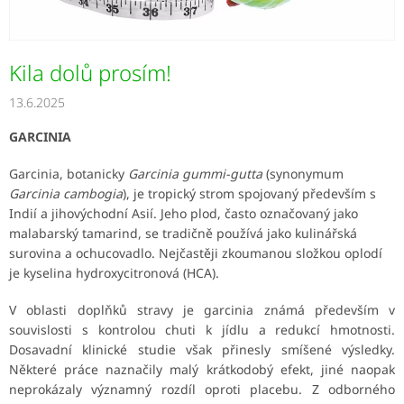
Kila dolů prosím!
13.6.2025
GARCINIA
Garcinia, botanicky
Garcinia gummi-gutta
(synonymum
Garcinia cambogia
), je tropický strom spojovaný především s
Indií a jihovýchodní Asií. Jeho plod, často označovaný jako
malabarský tamarind, se tradičně používá jako kulinářská
surovina a ochucovadlo. Nejčastěji zkoumanou složkou oplodí
je kyselina hydroxycitronová (HCA).
V oblasti doplňků stravy je garcinia známá především v
souvislosti s kontrolou chuti k jídlu a redukcí hmotnosti.
Dosavadní klinické studie však přinesly smíšené výsledky.
Některé práce naznačily malý krátkodobý efekt, jiné naopak
neprokázaly významný rozdíl oproti placebu. Z odborného