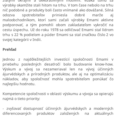
zlatými okrajmi a dekoratívnymi motívmi. Vďaka tomu sa
výrobky okamžite stali hitom na trhu. V tom čase nebolo na trhu
nič podobné a produkty boli často vnímané ako dovážané. Silná
odozva spotrebiteľov priniesla dobré marže aj
maloobchodníkom, ktorí sami začali výrobky Emami aktívne
podporovať, a tým pomohli obom zakladateľom vykročiť na
cestu úspechu. Už do roku 1978 sa odličovač Emami stal lídrom
trhu s 22 % podielom a púder Emami sa stal značkou číslo 2 vo
svojej kategórii v Indii.
Prehľad
Jednou z najdôležitejších investícií spoločnosti Emami v
priebehu posledných desaťročí bolo budovanie know-how.
Výskum a vývoj sa nezameriaval len na vývoj účinných
ájurvédskych a prírodných produktov, ale aj na optimalizáciu
nákladov, aby spoločnosť mohla spotrebiteľom ponúkať čo
najlepšiu hodnotu.
Kompetencie spoločnosti v oblasti výskumu a vývoja sa opierajú
najmä o tieto priority:
- zvyšovať dostupnosť účinných ájurvédskych a moderných
diferencovaných produktov založených na aktuálnych