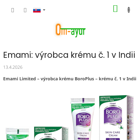
Prejsť
NÁKU
na
obsah
KOŠÍK
Emami: výrobca krému č. 1 v Indii
13.4.2026
Emami Limited – výrobca krému BoroPlus – krému č. 1 v Indii