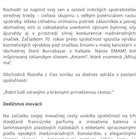
Rozhodli sa naplniť svoj sen a osloviť indických spotrebiteľov
strednej triedy – cieľovú skupinu s veľkým potenciálom rastu
spotreby. Vďaka citlivému vnímaniu potrieb zákazníkov a jasnej
obchodnej vízii si zakladatelia uvedomili význam bylinnej sily
ájurvédy aj v prostredí silnej konkurencie nadnárodných
značiek. Začiatkom 70. rokov preto spoločnosť spustila výrobu
kozmetických výrobkov pod značkou Emami v malej kancelárii v
obchodnej štvrti Burrabazar v Kalkate. Názov EMAMI bol
inšpirovaný talianskym slovom „Amami“, ktoré znamená „Miluj
ma“.
Obchodná filozofia z čias vzniku sa dodnes odráža v poslaní
spoločnosti:
„Robiť ľudí zdravými a krásnymi prirodzenou cestou.“
Dedičstvo inovácií
Na začiatku svojej inovačnej cesty uviedla spoločnosť na trh
dovážané francúzske parfumy a inovatívne balenia v
laminovaných plastových nádobách s etiketami spracovanými
podľa vysokých medzinárodných štandardov, s elegantnými