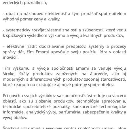
vedeckých poznatkoch,
- dbať na nákladovú efektívnosť a tým prinášať spotrebiteľom
výhodný pomer ceny a kvality,
- systematicky rozvíjať vlastné znalosti a skúsenosti, ktoré vedú
k špičkovým výsledkom výskumu a vývoju kvalitných produktov,
- efektívne riadiť dodržiavanie predpisov, systémy a procesy
správy dát, čím Emami upevňuje svoju pozíciu lídra v oblasti
inovácií.
Tím výskumu a vývoja spoločnosti Emami sa venuje vývoju
širokej škály produktov založených na ájurvéde, ako aj
moderných a diferencovaných produktov osobnej starostlivosti,
ktoré reagujú na existujúce aj nové potreby spotrebiteľov.
Pri návrhu svojich výrobkov sa spoločnosť sústreďuje na viacero
oblastí, ako sú zloženie produktov, technológia spracovania,
technické spotrebiteľské poznatky, konkurenčné technologické
informácie, analytický vývoj, parfuméria, zabezpečenie kvality a
vývoj obalov.
Špičkové výskumné a vývojové centrá spoločnosti Emami, plne