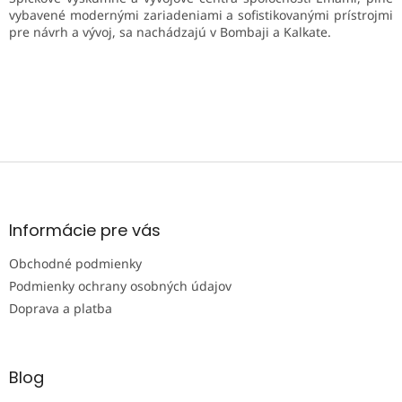
vybavené modernými zariadeniami a sofistikovanými prístrojmi
pre návrh a vývoj, sa nachádzajú v Bombaji a Kalkate.
Z
á
p
ä
Informácie pre vás
t
Obchodné podmienky
i
e
Podmienky ochrany osobných údajov
Doprava a platba
Blog