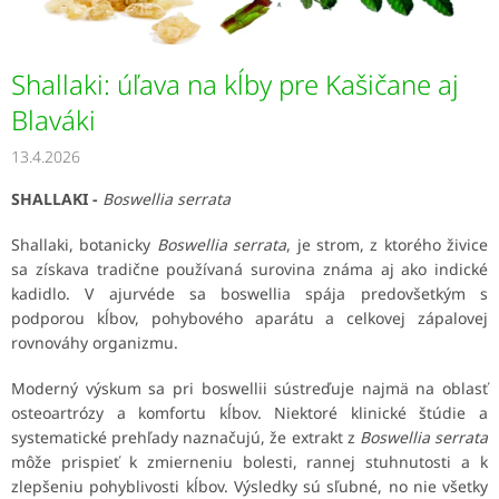
v
Shallaki: úľava na kĺby pre Kašičane aj
Blaváki
13.4.2026
SHALLAKI -
Boswellia serrata
Shallaki, botanicky
Boswellia serrata
, je strom, z ktorého živice
sa získava tradične používaná surovina známa aj ako indické
kadidlo. V ajurvéde sa boswellia spája predovšetkým s
podporou kĺbov, pohybového aparátu a celkovej zápalovej
rovnováhy organizmu.
Moderný výskum sa pri boswellii sústreďuje najmä na oblasť
osteoartrózy a komfortu kĺbov. Niektoré klinické štúdie a
systematické prehľady naznačujú, že extrakt z
Boswellia serrata
môže prispieť k zmierneniu bolesti, rannej stuhnutosti a k
zlepšeniu pohyblivosti kĺbov. Výsledky sú sľubné, no nie všetky