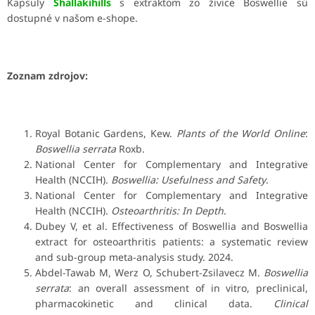
Kapsuly
Shallakihills
s extraktom zo živice Boswellie sú
dostupné v našom e-shope.
Zoznam zdrojov:
Royal Botanic Gardens, Kew.
Plants of the World Online
:
Boswellia serrata
Roxb.
National Center for Complementary and Integrative
Health (NCCIH).
Boswellia: Usefulness and Safety
.
National Center for Complementary and Integrative
Health (NCCIH).
Osteoarthritis: In Depth
.
Dubey V, et al. Effectiveness of Boswellia and Boswellia
extract for osteoarthritis patients: a systematic review
and sub-group meta-analysis study. 2024.
Abdel-Tawab M, Werz O, Schubert-Zsilavecz M.
Boswellia
serrata
: an overall assessment of in vitro, preclinical,
pharmacokinetic and clinical data.
Clinical