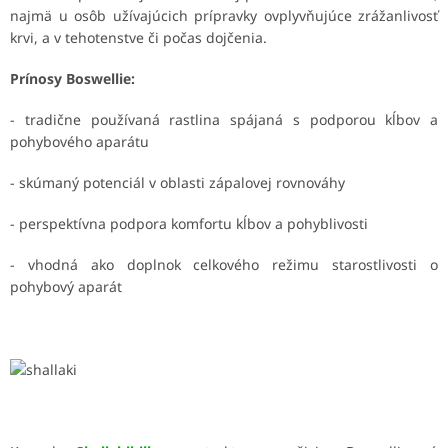
najmä u osôb užívajúcich prípravky ovplyvňujúce zrážanlivosť
krvi, a v tehotenstve či počas dojčenia.
Prínosy Boswellie:
- tradične používaná rastlina spájaná s podporou kĺbov a
pohybového aparátu
- skúmaný potenciál v oblasti zápalovej rovnováhy
- perspektívna podpora komfortu kĺbov a pohyblivosti
- vhodná ako doplnok celkového režimu starostlivosti o
pohybový aparát