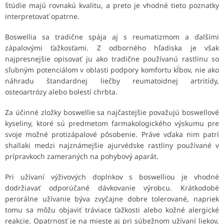
štúdie majú rovnakú kvalitu, a preto je vhodné tieto poznatky
interpretovať opatrne.
Boswellia sa tradične spája aj s reumatizmom a ďalšími
zápalovými ťažkosťami. Z odborného hľadiska je však
najpresnejšie opisovať ju ako tradične používanú rastlinu so
sľubným potenciálom v oblasti podpory komfortu kĺbov, nie ako
náhradu štandardnej liečby reumatoidnej artritídy,
osteoartrózy alebo bolestí chrbta.
Za účinné zložky boswellie sa najčastejšie považujú boswellové
kyseliny, ktoré sú predmetom farmakologického výskumu pre
svoje možné protizápalové pôsobenie. Práve vďaka nim patrí
shallaki medzi najznámejšie ajurvédske rastliny používané v
prípravkoch zameraných na pohybový aparát.
Pri užívaní výživových doplnkov s boswelliou je vhodné
dodržiavať odporúčané dávkovanie výrobcu. Krátkodobé
perorálne užívanie býva zvyčajne dobre tolerované, napriek
tomu sa môžu objaviť tráviace ťažkosti alebo kožné alergické
reakcie. Opatrnosť je na mieste aj pri súbežnom užívaní liekov,