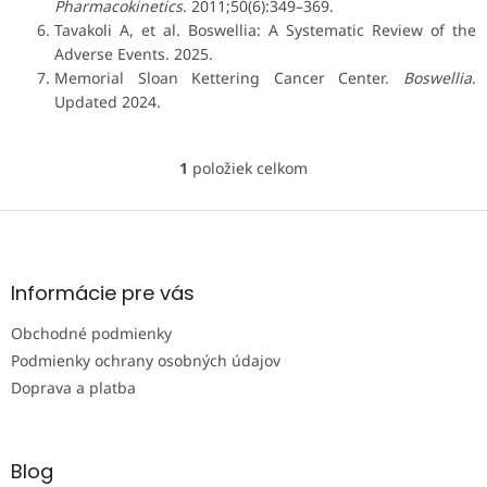
Pharmacokinetics
. 2011;50(6):349–369.
Tavakoli A, et al. Boswellia: A Systematic Review of the
Adverse Events. 2025.
Memorial Sloan Kettering Cancer Center.
Boswellia
.
Updated 2024.
1
položiek celkom
O
v
l
Z
á
á
d
p
a
ä
Informácie pre vás
c
t
i
Obchodné podmienky
i
e
e
p
Podmienky ochrany osobných údajov
r
Doprava a platba
v
k
y
v
Blog
ý