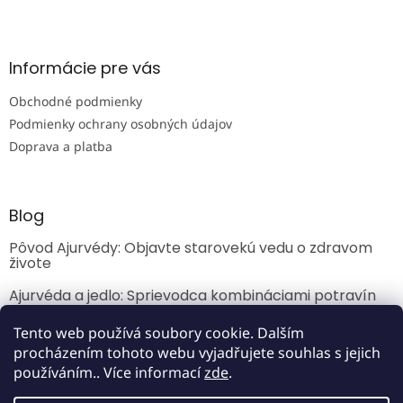
Z
á
p
ä
Informácie pre vás
t
Obchodné podmienky
i
e
Podmienky ochrany osobných údajov
Doprava a platba
Blog
Pôvod Ajurvédy: Objavte starovekú vedu o zdravom
živote
Ajurvéda a jedlo: Sprievodca kombináciami potravín
Úvod do Ajurvédy
Tento web používá soubory cookie. Dalším
procházením tohoto webu vyjadřujete souhlas s jejich
používáním.. Více informací
zde
.