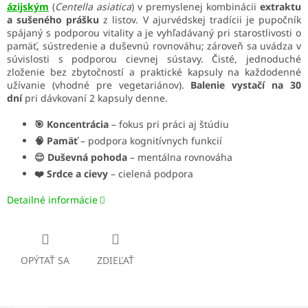
ázijským
(
Centella asiatica
) v premyslenej kombinácii
extraktu
a sušeného prášku
z listov. V ajurvédskej tradícii je pupočník
spájaný s podporou vitality a je vyhľadávaný pri starostlivosti o
pamäť, sústredenie a duševnú rovnováhu; zároveň sa uvádza v
súvislosti s podporou cievnej sústavy. Čisté, jednoduché
zloženie bez zbytočností a praktické kapsuly na každodenné
užívanie (vhodné pre vegetariánov).
Balenie vystačí na 30
dní
pri dávkovaní 2 kapsuly denne.
🎯 Koncentrácia
– fokus pri práci aj štúdiu
🧠 Pamäť
– podpora kognitívnych funkcií
😌 Duševná pohoda
– mentálna rovnováha
❤️ Srdce a cievy
– cielená podpora
Detailné informácie
OPÝTAŤ SA
ZDIEĽAŤ