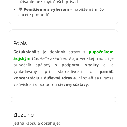
užívanie bez zbytočných prísad
💬 Pomôžeme s výberom
– napíšte nám, čo
chcete podporiť
Popis
Gotukolahills
je doplnok stravy s
pupočníkom
ázijským
(
Centella asiatica
). V ajurvédskej tradícii je
pupočník spájaný s podporou
vitality
a je
vyhľadávaný pri starostlivosti o
pamäť,
koncentráciu
a
duševné zdravie
. Zároveň sa uvádza
v súvislosti s podporou
cievnej sústavy
.
Zloženie
Jedna kapsula obsahuje: