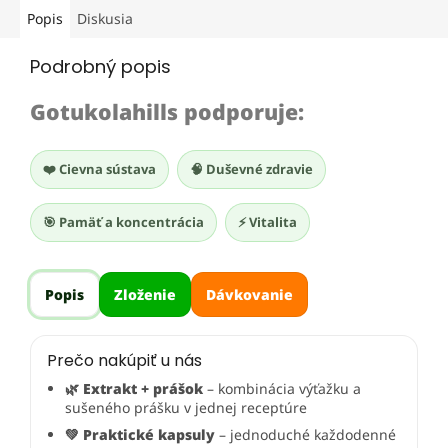
Popis
Diskusia
Podrobný popis
Gotukolahills podporuje:
❤️ Cievna sústava
🧠 Duševné zdravie
🎯 Pamäť a koncentrácia
⚡ Vitalita
Popis
Zloženie
Dávkovanie
Prečo nakúpiť u nás
🌿 Extrakt + prášok
– kombinácia výťažku a
sušeného prášku v jednej receptúre
💚 Praktické kapsuly
– jednoduché každodenné