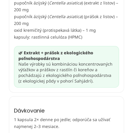
pupočník ázijský (
Centella asiatica
) (extrakt z listov) –
200 mg
pupočník ázijský (
Centella asiatica
) (prášok z listov) –
200 mg
oxid kremičitý (protispekavá látka) – 1 mg
kapsuly: rastlinná celulóza (HPMC)
🌿 Extrakt + prášok z ekologického
poľnohospodárstva
Naše výrobky sú kombináciou koncentrovaných
výťažkov a práškov z rastlín či koreňov a
pochádzajú z ekologického poľnohospodárstva
(z ekologickej pôdy v pohorí Sahjádrí).
Dávkovanie
1 kapsula 2× denne po jedle; odporúča sa užívať
najmenej 2–3 mesiace.