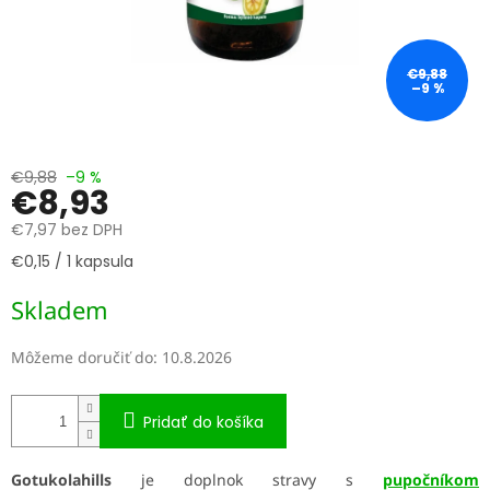
€9,88
–9 %
€9,88
–9 %
€8,93
€7,97 bez DPH
Jednotková
€0,15 / 1 kapsula
cena:
Skladem
Môžeme doručiť do:
10.8.2026
Pridať do košíka
Gotukolahills
je doplnok stravy s
pupočníkom