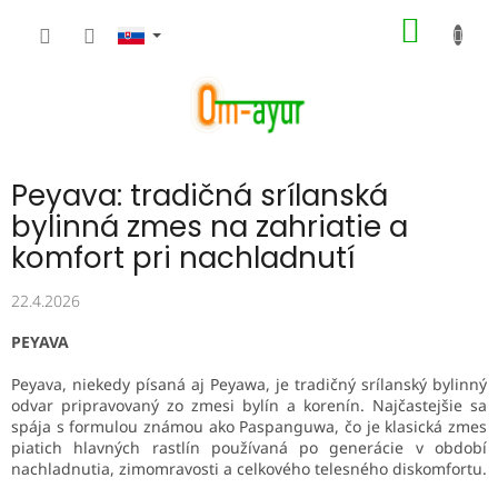
Prejsť
NÁKU
na
obsah
KOŠÍK
Peyava: tradičná srílanská
bylinná zmes na zahriatie a
komfort pri nachladnutí
22.4.2026
PEYAVA
Peyava, niekedy písaná aj Peyawa, je tradičný srílanský bylinný
odvar pripravovaný zo zmesi bylín a korenín. Najčastejšie sa
spája s formulou známou ako Paspanguwa, čo je klasická zmes
piatich hlavných rastlín používaná po generácie v období
nachladnutia, zimomravosti a celkového telesného diskomfortu.