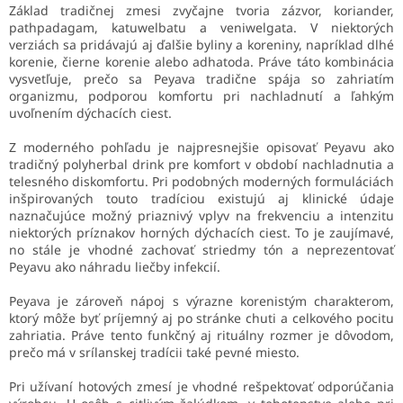
Základ tradičnej zmesi zvyčajne tvoria zázvor, koriander,
pathpadagam, katuwelbatu a veniwelgata. V niektorých
verziách sa pridávajú aj ďalšie byliny a koreniny, napríklad dlhé
korenie, čierne korenie alebo adhatoda. Práve táto kombinácia
vysvetľuje, prečo sa Peyava tradične spája so zahriatím
organizmu, podporou komfortu pri nachladnutí a ľahkým
uvoľnením dýchacích ciest.
Z moderného pohľadu je najpresnejšie opisovať Peyavu ako
tradičný polyherbal drink pre komfort v období nachladnutia a
telesného diskomfortu. Pri podobných moderných formuláciách
inšpirovaných touto tradíciou existujú aj klinické údaje
naznačujúce možný priaznivý vplyv na frekvenciu a intenzitu
niektorých príznakov horných dýchacích ciest. To je zaujímavé,
no stále je vhodné zachovať striedmy tón a neprezentovať
Peyavu ako náhradu liečby infekcií.
Peyava je zároveň nápoj s výrazne korenistým charakterom,
ktorý môže byť príjemný aj po stránke chuti a celkového pocitu
zahriatia. Práve tento funkčný aj rituálny rozmer je dôvodom,
prečo má v srílanskej tradícii také pevné miesto.
Pri užívaní hotových zmesí je vhodné rešpektovať odporúčania