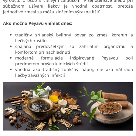
výrobcu. U osôb s citlivým žalúdkom, v tehotenstve alebo pri
súbežnom užívaní liekov je vhodná opatrnosť, pretože
jednotlivé zmesi sa môžu zložením výrazne líšiť.
Ako možno Peyavu vnímať dnes:
tradičný srílanský bylinný odvar zo zmesi korenín a
liečivých rastlín
spájaná predovšetkým so zahriatím organizmu a
komfortom pri nachladnutí
moderné formulácie inšpirované Peyavou boli
predmetom prvých klinických štúdií
vhodná ako tradičný funkčný nápoj, nie ako náhrada
liečby závažných infekcií