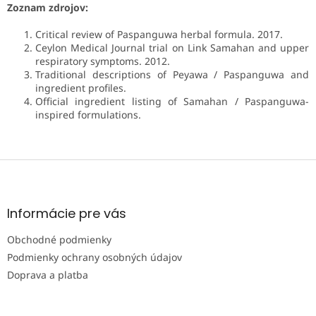
Zoznam zdrojov:
Critical review of Paspanguwa herbal formula. 2017.
Ceylon Medical Journal trial on Link Samahan and upper
respiratory symptoms. 2012.
Traditional descriptions of Peyawa / Paspanguwa and
ingredient profiles.
Official ingredient listing of Samahan / Paspanguwa-
inspired formulations.
Z
á
p
ä
Informácie pre vás
t
Obchodné podmienky
i
e
Podmienky ochrany osobných údajov
Doprava a platba