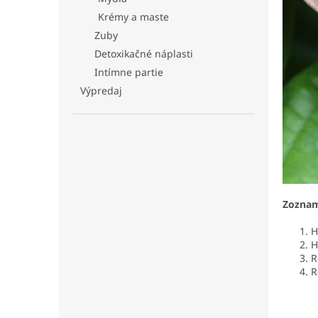
Krémy a maste
Zuby
Detoxikačné náplasti
Intímne partie
Výpredaj
Zoznam
H
H
R
R