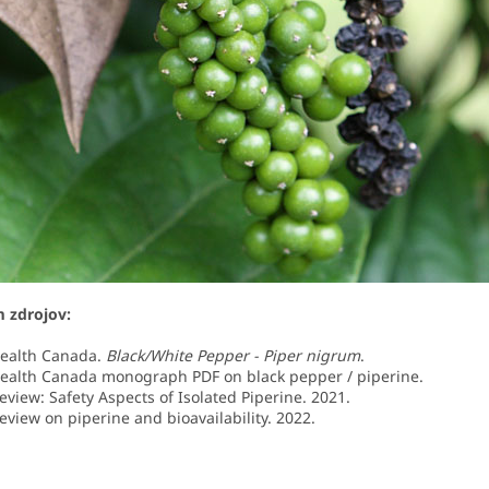
 zdrojov:
ealth Canada.
Black/White Pepper - Piper nigrum
.
ealth Canada monograph PDF on black pepper / piperine.
eview: Safety Aspects of Isolated Piperine. 2021.
eview on piperine and bioavailability. 2022.