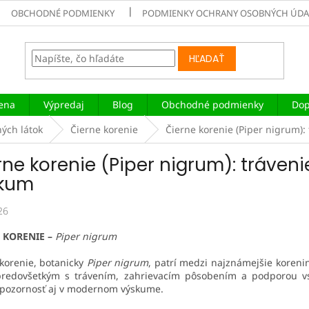
OBCHODNÉ PODMIENKY
PODMIENKY OCHRANY OSOBNÝCH ÚDA
HĽADAŤ
iena
Výpredaj
Blog
Obchodné podmienky
Dop
ných látok
Čierne korenie
Čierne korenie (Piper nigrum):
rne korenie (Piper nigrum): trávenie
kum
26
 KORENIE –
Piper nigrum
korenie, botanicky
Piper nigrum
, patrí medzi najznámejšie koreni
predovšetkým s trávením, zahrievacím pôsobením a podporou vst
o pozornosť aj v modernom výskume.