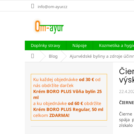
Prejsť
info@om-ayur.cz
na
obsah
Doplnky stravy
Nápoje
Kozmetika a hyg
Domov
Blog
Ajurvédské byliny a zdroje účin
B
Čie
o
č
výs
Ku každej objednávke
od 30 €
od
n
nás obdržíte darček
ý
Krém BORO PLUS Vôňa bylín 25
22.4.20
p
ml
ČIERNE
a ku objednávke
od 60 €
obdržíte
a
Krém BORO PLUS Regular, 50 ml
n
Čierne 
celkom
ZDARMA!
e
spája 
l
získal