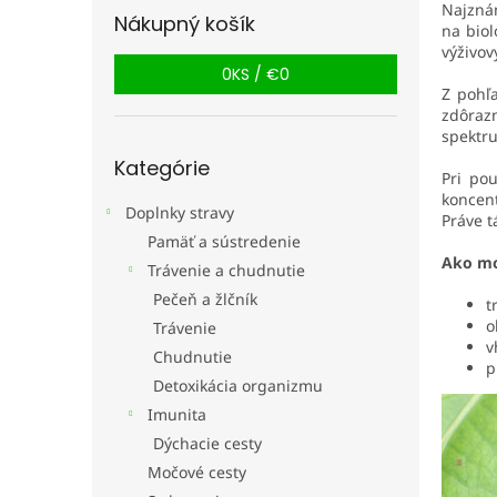
Najznám
Nákupný košík
na biol
výživov
0
KS /
€0
Z pohľa
zdôraz
spektr
Preskočiť
Kategórie
kategórie
Pri po
koncen
Doplnky stravy
Práve t
Pamäť a sústredenie
Ako mo
Trávenie a chudnutie
Pečeň a žlčník
t
o
Trávenie
v
Chudnutie
p
Detoxikácia organizmu
Imunita
Dýchacie cesty
Močové cesty