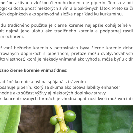
ejšou aktívnou zložkou čierneho korenia je piperín. Ten sa v od
ogickú dostupnosť niektorých živín a bioaktívnych látok. Preto sa č
ých doplnkoch ako sprievodná zložka napríklad ku kurkumínu.
du tradičného použitia je čierne korenie najlepšie obhájiteľné v
niť najmä jeho úlohu ako tradičného korenia a podpornej rastli
um ochorení.
užívaní bežného korenia v potravinách býva čierne korenie dobr
trovaných doplnkoch s piperínom, pretože môžu ovplyvňovať vstr
áto vlastnosť, ktorá je niekedy vnímaná ako výhoda, môže byť u citli
žno čierne korenie vnímať dnes:
radičné korenie a bylina spájaná s trávením
bsahuje piperín, ktorý sa skúma ako bioavailability enhancer
hodné ako súčasť výživy aj niektorých doplnkov stravy
ri koncentrovaných formách je vhodná opatrnosť kvôli možným int