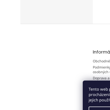
Z
á
p
ä
t
Informá
i
e
Obchodné
Podmienky
osobných 
Doprava a
Tento web 
procházení
jejich použ