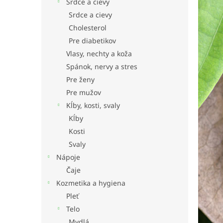
Srdce a cievy
Srdce a cievy
Cholesterol
Pre diabetikov
Vlasy, nechty a koža
Spánok, nervy a stres
Pre ženy
Pre mužov
Kĺby, kosti, svaly
Kĺby
Kosti
Svaly
Nápoje
Čaje
Kozmetika a hygiena
Pleť
Telo
Mydlá