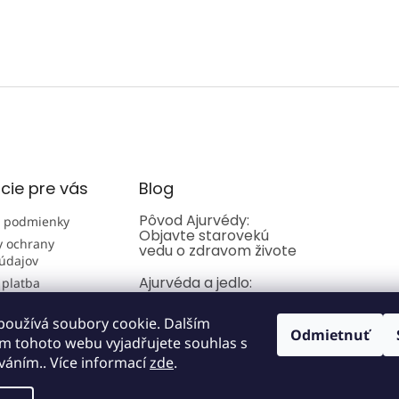
cie pre vás
Blog
Pôvod Ajurvédy:
 podmienky
Objavte starovekú
 ochrany
vedu o zdravom živote
údajov
Ajurvéda a jedlo:
 platba
Sprievodca
kombináciami potravín
používá soubory cookie. Dalším
Odmietnuť
m tohoto webu vyjadřujete souhlas s
Úvod do Ajurvédy
íváním.. Více informací
zde
.