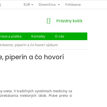
EUR
Slovenčina
JOV
DOPRAVA A PLATBA
Prihlásenie
NÁKUPNÝ
Prázdny košík
KOŠÍK
rava a platba
Kontakty
O nás
 trávenie, piperín a čo hovorí výskum
, piperín a čo hovorí
ny sveta. V tradičných systémoch medicíny sa
rebávania niektorých látok. Práve preto si