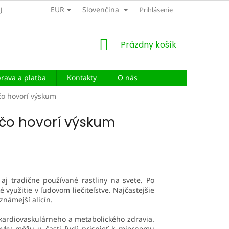
EUR
Slovenčina
JOV
DOPRAVA A PLATBA
Prihlásenie
NÁKUPNÝ
Prázdny košík
KOŠÍK
rava a platba
Kontakty
O nás
 čo hovorí výskum
a čo hovorí výskum
aj tradične používané rastliny na svete. Po
 využitie v ľudovom liečiteľstve. Najčastejšie
známejší alicín.
kardiovaskulárneho a metabolického zdravia.
avky môžu u časti ľudí prispieť k miernemu