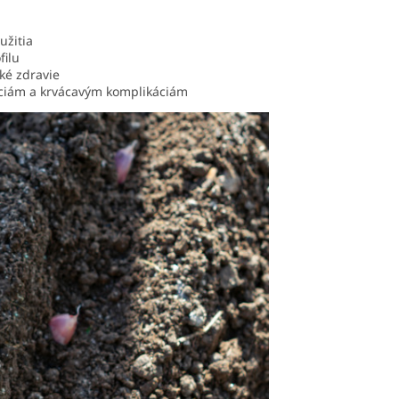
užitia
filu
ké zdravie
akciám a krvácavým komplikáciám