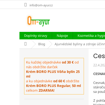
Prejsť
info@om-ayur.cz
na
obsah
Doplnky stravy
Nápoje
Kozmetika a hyg
Domov
Blog
Ajurvédské byliny a zdroje účin
B
Ces
o
č
Ku každej objednávke
od 30 €
od
22.4.20
n
nás obdržíte darček
ý
Krém BORO PLUS Vôňa bylín 25
CESNA
p
ml
a ku objednávke
od 60 €
obdržíte
a
Cesnak
Krém BORO PLUS Regular, 50 ml
n
stároči
celkom
ZDARMA!
e
sa použ
l
Z pohľa
Niekto