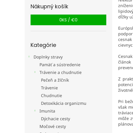
znížen
Nákupný košík
lipidov
dĺžky u
0
KS /
€0
Európs
podpor
cesnak
Preskočiť
Kategórie
cievnyc
kategórie
Cesnak 
Doplnky stravy
článok
Pamäť a sústredenie
prevenc
Trávenie a chudnutie
Z prak
Pečeň a žlčník
potenci
Trávenie
životné
Chudnutie
Pri bež
Detoxikácia organizmu
však mô
Imunita
tráviac
môže zv
Dýchacie cesty
plánova
Močové cesty