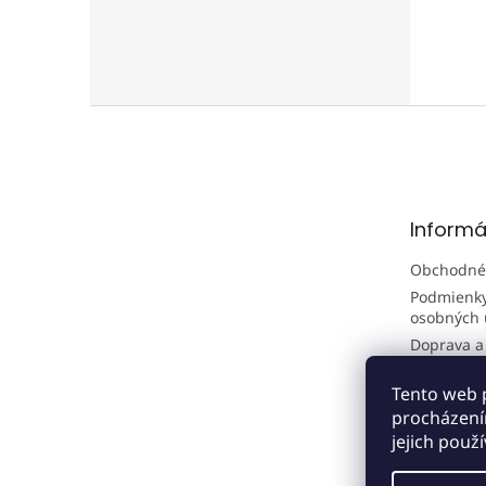
Z
á
p
ä
t
Informá
i
e
Obchodné
Podmienky
osobných 
Doprava a
Tento web 
procházení
jejich použ