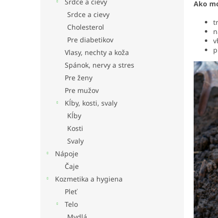
Srdce a cievy
Ako mo
Srdce a cievy
t
Cholesterol
n
Pre diabetikov
v
p
Vlasy, nechty a koža
Spánok, nervy a stres
Pre ženy
Pre mužov
Kĺby, kosti, svaly
Kĺby
Kosti
Svaly
Nápoje
Čaje
Kozmetika a hygiena
Pleť
Telo
Mydlá