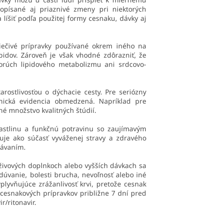
opísané aj priaznivé zmeny pri niektorých
líšiť podľa použitej formy cesnaku, dávky aj
liečivé prípravky používané okrem iného na
idov. Zároveň je však vhodné zdôrazniť, že
orúch lipidového metabolizmu ani srdcovo-
rostlivosťou o dýchacie cesty. Pre seriózny
linická evidencia obmedzená. Napríklad pre
é množstvo kvalitných štúdií.
astlinu a funkčnú potravinu so zaujímavým
ňuje ako súčasť vyváženej stravy a zdravého
kávaním.
ýživových doplnkoch alebo vyšších dávkach sa
dúvanie, bolesti brucha, nevoľnosť alebo iné
plyvňujúce zrážanlivosť krvi, pretože cesnak
 cesnakových prípravkov približne 7 dní pred
/ritonavir.