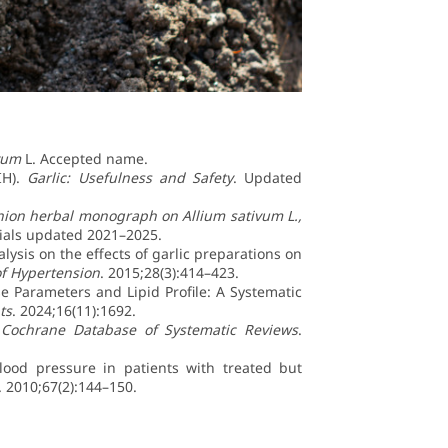
vum
L. Accepted name.
IH).
Garlic: Usefulness and Safety
. Updated
Union herbal monograph on Allium sativum L.,
ials updated 2021–2025.
lysis on the effects of garlic preparations on
of Hypertension
. 2015;28(3):414–423.
se Parameters and Lipid Profile: A Systematic
ts
. 2024;16(11):1692.
.
Cochrane Database of Systematic Reviews
.
blood pressure in patients with treated but
. 2010;67(2):144–150.