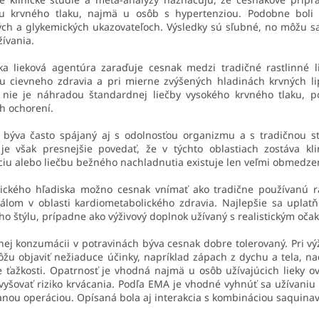
iu krvného tlaku, najmä u osôb s hypertenziou. Podobne boli 
ých a glykemických ukazovateľoch. Výsledky sú sľubné, no môžu sa 
žívania.
ka lieková agentúra zaraďuje cesnak medzi tradičné rastlinné 
u cievneho zdravia a pri mierne zvýšených hladinách krvných lip
 nie je náhradou štandardnej liečby vysokého krvného tlaku, p
h ochorení.
býva často spájaný aj s odolnosťou organizmu a s tradičnou sta
 je však presnejšie povedať, že v týchto oblastiach zostáva k
iu alebo liečbu bežného nachladnutia existuje len veľmi obmedzen
tického hľadiska možno cesnak vnímať ako tradične používanú r
álom v oblasti kardiometabolického zdravia. Najlepšie sa uplat
ho štýlu, prípadne ako výživový doplnok užívaný s realistickým oča
nej konzumácii v potravinách býva cesnak dobre tolerovaný. Pri v
žu objaviť nežiaduce účinky, napríklad zápach z dychu a tela, na
e ťažkosti. Opatrnosť je vhodná najmä u osôb užívajúcich lieky ov
yšovať riziko krvácania. Podľa EMA je vhodné vyhnúť sa užívaniu
nou operáciou. Opísaná bola aj interakcia s kombináciou saquinavir