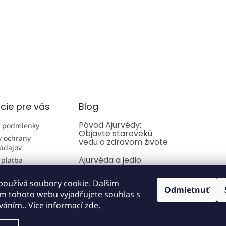
cie pre vás
Blog
Pôvod Ajurvédy:
 podmienky
Objavte starovekú
 ochrany
vedu o zdravom živote
údajov
Ajurvéda a jedlo:
 platba
Sprievodca
kombináciami potravín
používá soubory cookie. Dalším
Odmietnuť
m tohoto webu vyjadřujete souhlas s
Úvod do Ajurvédy
íváním.. Více informací
zde
.