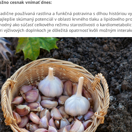
žno cesnak vnímať dnes:
radične používaná rastlina a funkčná potravina s dlhou históriou vy
ajlepšie skúmaný potenciál v oblasti krvného tlaku a lipidového pro
hodný ako súčasť celkového režimu starostlivosti o kardiometabolic
ri výživových doplnkoch je dôležitá opatrnosť kvôli možným inter