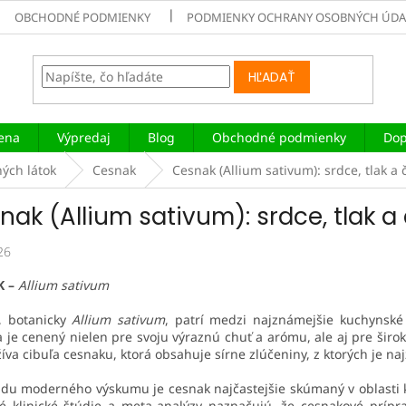
OBCHODNÉ PODMIENKY
PODMIENKY OCHRANY OSOBNÝCH ÚDA
HĽADAŤ
iena
Výpredaj
Blog
Obchodné podmienky
Dop
ných látok
Cesnak
Cesnak (Allium sativum): srdce, tlak a
nak (Allium sativum): srdce, tlak 
26
K –
Allium sativum
, botanicky
Allium sativum
, patrí medzi najznámejšie kuchynské 
a je cenený nielen pre svoju výraznú chuť a arómu, ale aj pre široké
íva cibuľa cesnaku, ktorá obsahuje sírne zlúčeniny, z ktorých je naj
du moderného výskumu je cesnak najčastejšie skúmaný v oblasti 
ré klinické štúdie a meta-analýzy naznačujú, že cesnakové prípr