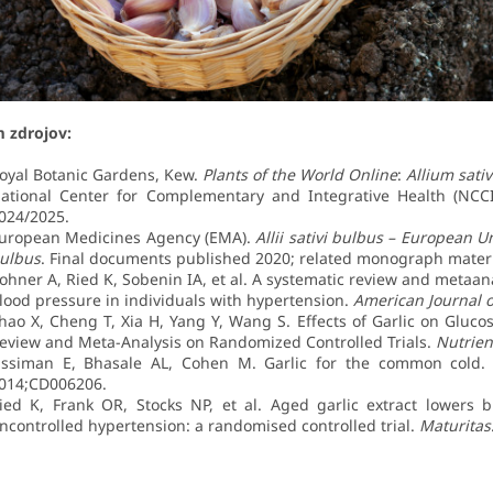
 zdrojov:
oyal Botanic Gardens, Kew.
Plants of the World Online
:
Allium sati
ational Center for Complementary and Integrative Health (NCC
024/2025.
uropean Medicines Agency (EMA).
Allii sativi bulbus – European 
ulbus
. Final documents published 2020; related monograph mater
ohner A, Ried K, Sobenin IA, et al. A systematic review and metaana
lood pressure in individuals with hypertension.
American Journal 
hao X, Cheng T, Xia H, Yang Y, Wang S. Effects of Garlic on Gluco
eview and Meta-Analysis on Randomized Controlled Trials.
Nutrien
issiman E, Bhasale AL, Cohen M. Garlic for the common cold
014;CD006206.
ied K, Frank OR, Stocks NP, et al. Aged garlic extract lowers 
ncontrolled hypertension: a randomised controlled trial.
Maturitas