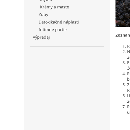
Krémy a maste
Zuby
Detoxikačné náplasti
Intímne partie
Zoznam
Výpredaj
R
N
2
E
b
R
b
Z
R
L
2
R
u