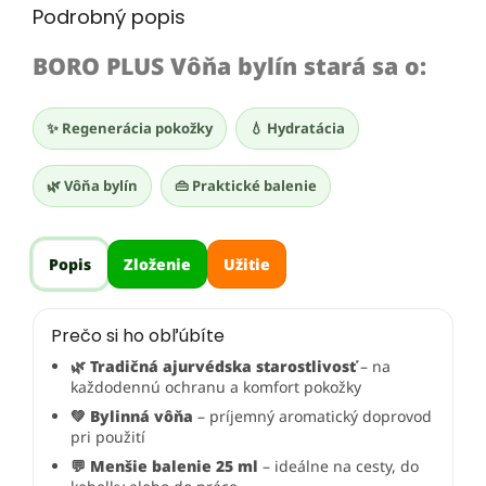
Podrobný popis
BORO PLUS Vôňa bylín stará sa o:
✨ Regenerácia pokožky
💧 Hydratácia
🌿 Vôňa bylín
👜 Praktické balenie
Popis
Zloženie
Užitie
Prečo si ho obľúbíte
🌿 Tradičná ajurvédska starostlivosť
– na
každodennú ochranu a komfort pokožky
💚 Bylinná vôňa
– príjemný aromatický doprovod
pri použití
💬 Menšie balenie 25 ml
– ideálne na cesty, do