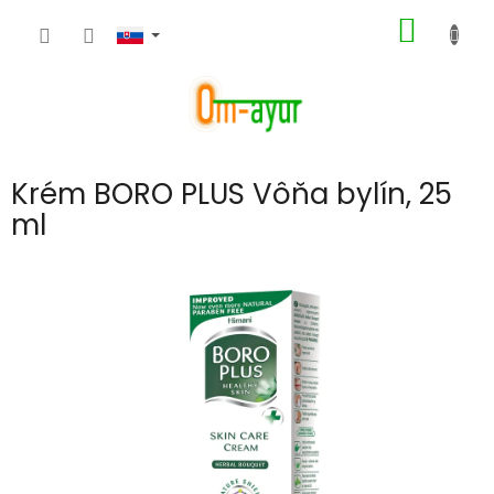
Prejsť
NÁKU
na
obsah
KOŠÍK
Krém BORO PLUS Vôňa bylín, 25
ml