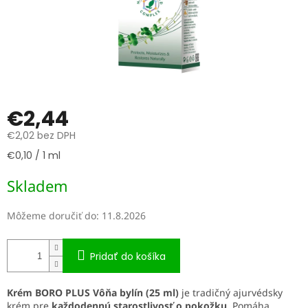
€2,44
€2,02 bez DPH
Jednotková
€0,10 / 1 ml
cena:
Skladem
Môžeme doručiť do:
11.8.2026
Pridať do košíka
Krém BORO PLUS Vôňa bylín (25 ml)
je tradičný ajurvédsky
krém pre
každodennú starostlivosť o pokožku
. Pomáha