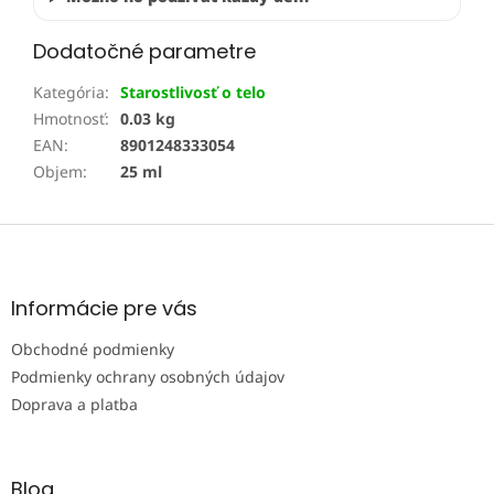
Dodatočné parametre
Kategória
:
Starostlivosť o telo
Hmotnosť
:
0.03 kg
EAN
:
8901248333054
Objem
:
25 ml
Z
á
p
ä
Informácie pre vás
t
Obchodné podmienky
i
e
Podmienky ochrany osobných údajov
Doprava a platba
Blog