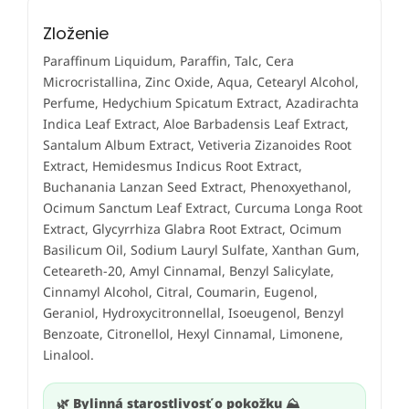
Zloženie
Paraffinum Liquidum, Paraffin, Talc, Cera
Microcristallina, Zinc Oxide, Aqua, Cetearyl Alcohol,
Perfume, Hedychium Spicatum Extract, Azadirachta
Indica Leaf Extract, Aloe Barbadensis Leaf Extract,
Santalum Album Extract, Vetiveria Zizanoides Root
Extract, Hemidesmus Indicus Root Extract,
Buchanania Lanzan Seed Extract, Phenoxyethanol,
Ocimum Sanctum Leaf Extract, Curcuma Longa Root
Extract, Glycyrrhiza Glabra Root Extract, Ocimum
Basilicum Oil, Sodium Lauryl Sulfate, Xanthan Gum,
Ceteareth-20, Amyl Cinnamal, Benzyl Salicylate,
Cinnamyl Alcohol, Citral, Coumarin, Eugenol,
Geraniol, Hydroxycitronnellal, Isoeugenol, Benzyl
Benzoate, Citronellol, Hexyl Cinnamal, Limonene,
Linalool.
🌿 Bylinná starostlivosť o pokožku ⛰️